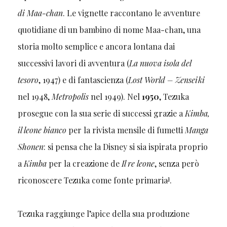
di Maa-chan
. Le vignette raccontano le avventure
quotidiane di un bambino di nome Maa-chan, una
storia molto semplice e ancora lontana dai
successivi lavori di avventura (
La nuova isola del
tesoro
, 1947) e di fantascienza (
Lost World – Zenseiki
nel 1948,
Metropolis
nel 1949). Nel
1950
, Tezuka
prosegue con la sua serie di successi grazie a
Kimba,
il leone bianco
per la rivista mensile di fumetti
Manga
Shonen
: si pensa che la Disney si sia ispirata proprio
a
Kimba
per la creazione de
Il re leone
, senza però
1
riconoscere Tezuka come fonte primaria
.
Tezuka raggiunge l’apice della sua produzione