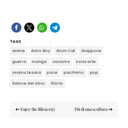
TAGS
anime
Astro Boy
Atom Cat
Giappone
guerra
manga
nazismo
nona arte
osamu tezuka
pace
pacifismo
pop
Salone del Libro
Storia
Navigazione
Enjoy the Silence(s)
Più di una scultura
articoli