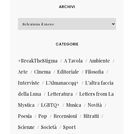
ARCHIVI
Archivi
CATEGORIE
#BreakTheStigma
A Tavola
Ambiente
Arte
Cinema
Editoriale
Filosofia
Interviste
L'Almanaccqq+
L'altra faccia
della Luna
Letteratura
Letters from La
Mystica
LGBTQ+
Musica
Novità
Poesia
Pop
Recensioni
Ritratti
Scienze
Società
Sport