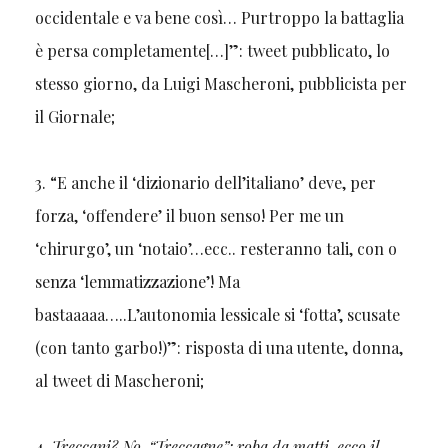
occidentale e va bene così… Purtroppo la battaglia
è persa completamente[…]”: tweet pubblicato, lo
stesso giorno, da Luigi Mascheroni, pubblicista per
il Giornale;
3. “E anche il ‘dizionario dell’italiano’ deve, per
forza, ‘offendere’ il buon senso! Per me un
‘chirurgo’, un ‘notaio’…ecc.. resteranno tali, con o
senza ‘lemmatizzazione’! Ma
bastaaaaa…..L’autonomia lessicale si ‘fotta’, scusate
(con tanto garbo!)”: risposta di una utente, donna,
al tweet di Mascheroni;
4.
Treccani? No, “Treccagne”: roba da matti, ecco il