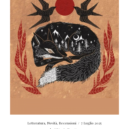
Letteratura
,
Novità
,
Recensioni
/
7 Luglio 2025