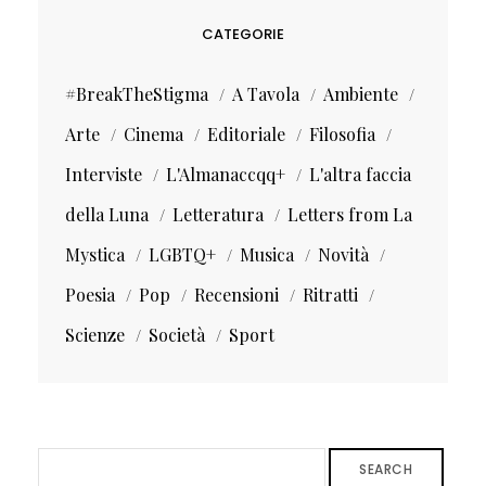
CATEGORIE
#BreakTheStigma
A Tavola
Ambiente
Arte
Cinema
Editoriale
Filosofia
Interviste
L'Almanaccqq+
L'altra faccia
della Luna
Letteratura
Letters from La
Mystica
LGBTQ+
Musica
Novità
Poesia
Pop
Recensioni
Ritratti
Scienze
Società
Sport
SEARCH