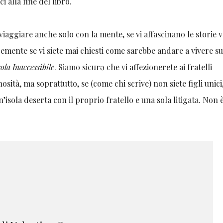
i alla fine del libro.
e viaggiare anche solo con la mente, se vi affascinano le storie 
mente se vi siete mai chiesti come sarebbe andare a vivere su
sola Inaccessibile
. Siamo sicurə che vi affezionerete ai fratelli
sità, ma soprattutto, se (come chi scrive) non siete figli unici
’isola deserta con il proprio fratello e una sola litigata. Non 