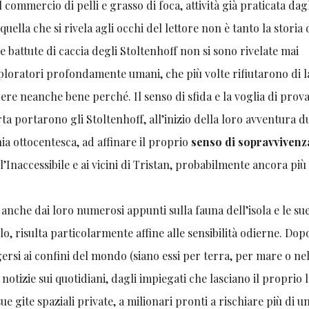
 commercio di pelli e grasso di foca, attività già praticata dag
quella che si rivela agli occhi del lettore non è tanto la storia 
battute di caccia degli Stoltenhoff non si sono rivelate mai
sploratori profondamente umani, che più volte rifiutarono di l
apere neanche bene perché. Il senso di sfida e la voglia di prova
erta portarono gli Stoltenhoff, all’inizio della loro avventura d
ia ottocentesca, ad affinare il proprio
senso di sopravvivenz
l’Inaccessibile e ai vicini di Tristan, probabilmente ancora più 
 anche dai loro numerosi appunti sulla fauna dell’isola e le su
o, risulta particolarmente affine alle sensibilità odierne. Dop
gersi ai confini del mondo (siano essi per terra, per mare o ne
notizie sui quotidiani, dagli impiegati che lasciano il proprio 
 sue gite spaziali private, a milionari pronti a rischiare più di u