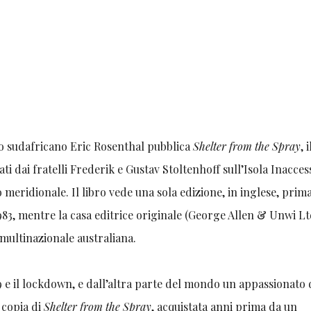
ico sudafricano Eric Rosenthal pubblica
Shelter from the Spray
, i
ti dai fratelli Frederik e Gustav Stoltenhoff sull’Isola Inaccess
co meridionale. Il libro vede una sola edizione, in inglese, prima
983, mentre la casa editrice originale (George Allen & Unwi Lt
 multinazionale australiana.
9 e il lockdown, e dall’altra parte del mondo un appassionato d
 copia di
Shelter from the Spray
, acquistata anni prima da un