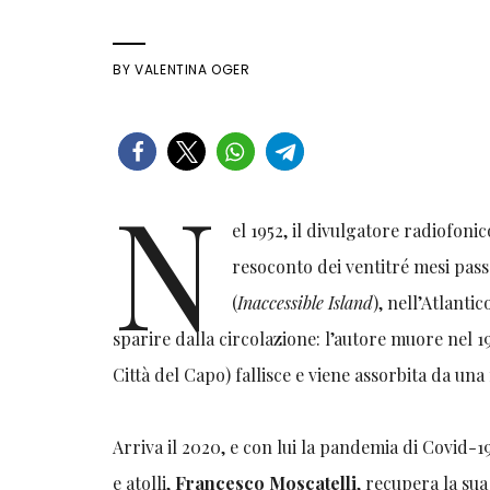
BY
VALENTINA OGER
N
el 1952, il divulgatore radiofon
resoconto dei ventitré mesi passa
(
Inaccessible Island
), nell’Atlanti
sparire dalla circolazione: l’autore muore nel 1
Città del Capo) fallisce e viene assorbita da una
Arriva il 2020, e con lui la pandemia di Covid-1
e atolli,
Francesco Moscatelli
, recupera la sua