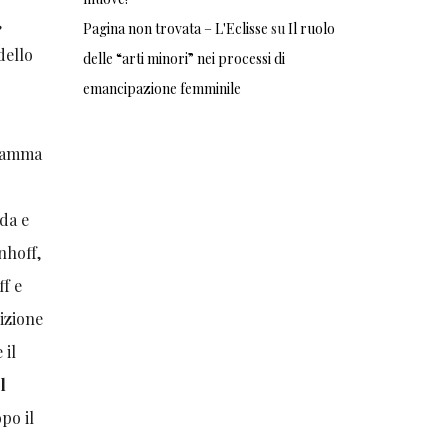
,
Pagina non trovata – L'Eclisse
su
Il ruolo
dello
delle “arti minori” nei processi di
emancipazione femminile
fiamma
nda e
nhoff,
ff e
dizione
 il
l
po il