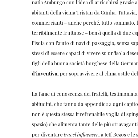
natia Amburgo con l’idea di arricchirsi grazie al
abitanti della vicina Tristan da Cunha. Tuttavia, 
commercianti – anche perché, tutto sommato, le 
terribilmente fruttuose – bensì quella di due e
l’isola con l’aiuto di navi di passaggio, senza s
stessi di essere capaci di vivere su un’isola des
figli della buona società borghese della German
d’inventiva
, per sopravvivere al clima ostile del
La fame di conoscenza dei fratelli, testimoniata
abitudini, che fanno da appendice a ogni capitol
non è questa stessa irrefrenabile voglia di spin
spazio) che alimenta tante delle più stravaganti 
per diventare
travel influencer
, a Jeff Bezos e le