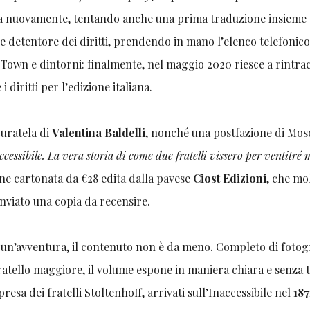
ona nuovamente, tentando anche una prima traduzione insieme 
ale detentore dei diritti, prendendo in mano l’elenco telefonico
 Town e dintorni: finalmente, nel maggio 2020 riesce a rintra
 diritti per l’edizione italiana.
curatela di
Valentina Baldelli
, nonché una postfazione di Mosc
ccessibile. L
a vera storia di come due fratelli vissero per ventitré 
one cartonata da €28 edita dalla pavese
Ciost Edizioni
, che mo
inviato una copia da recensire.
 sé un’avventura, il contenuto non è da meno. Completo di fotog
l fratello maggiore, il volume espone in maniera chiara e senza 
esa dei fratelli Stoltenhoff, arrivati sull’Inaccessibile nel
187