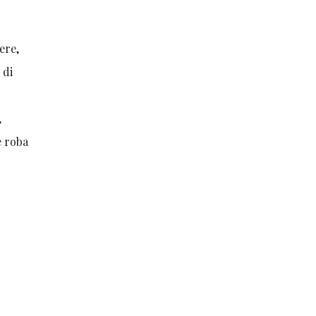
vere,
 di
,
è roba