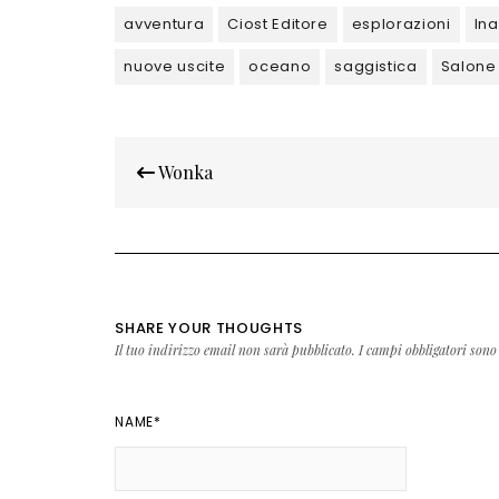
avventura
Ciost Editore
esplorazioni
Ina
nuove uscite
oceano
saggistica
Salone 
Navigazione
Wonka
articoli
SHARE YOUR THOUGHTS
Il tuo indirizzo email non sarà pubblicato.
I campi obbligatori sono
NAME
*