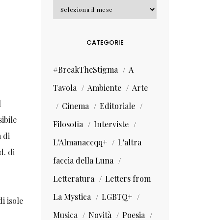
Archivi
CATEGORIE
#BreakTheStigma
A
Tavola
Ambiente
Arte
l
Cinema
Editoriale
ibile
Filosofia
Interviste
 di
L'Almanaccqq+
L'altra
d. di
faccia della Luna
Letteratura
Letters from
La Mystica
LGBTQ+
i isole
Musica
Novità
Poesia