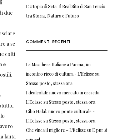
li
L’Utopia di Seta: Il Real Sito di San Leucio
di due
tra Storia, Natura e Futuro
asciare
COMMENTI RECENTI
re a se
ue colti
a e
Le Maschere Italiane a Parma, un
incontro ricco di cultura - L'Eclisse
su
ostili.
Stesso posto, stessa ora
I dealcolati: nuovo mercato in crescita -
e
L'Eclisse
su
Stesso posto, stessa ora
otutto,
Cibo Halal: nuovo ponte culturale -
llo
L'Eclisse
su
Stesso posto, stessa ora
lavoro
Che vinca il migliore – L'Eclisse
su
E pur si
na lauta
muove!