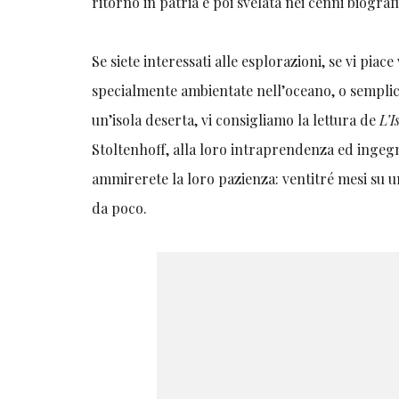
ritorno in patria è poi svelata nei cenni biografic
Se siete interessati alle esplorazioni, se vi piac
specialmente ambientate nell’oceano, o semplice
un’isola deserta, vi consigliamo la lettura de
L’I
Stoltenhoff, alla loro intraprendenza ed ingegno
ammirerete la loro pazienza: ventitré mesi su un
da poco.