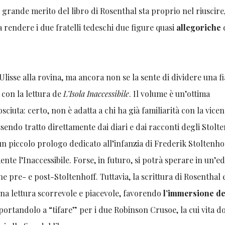
l grande merito del libro di Rosenthal sta proprio nel riuscire
a rendere i due fratelli tedeschi due figure quasi
allegoriche
 Ulisse alla rovina, ma ancora non se la sente di dividere una 
con la lettura de
L’Isola Inaccessibile
. Il volume è un’ottima
iuta: certo, non è adatta a chi ha già familiarità con la vice
endo tratto direttamente dai diari e dai racconti degli Stolte
un piccolo prologo dedicato all’infanzia di Frederik Stoltenho
te l’Inaccessibile. Forse, in futuro, si potrà sperare in un’e
he pre- e post-Stoltenhoff. Tuttavia, la scrittura di Rosenthal e
na lettura scorrevole e piacevole, favorendo
l’immersione de
portandolo a “tifare” per i due Robinson Crusoe, la cui vita do