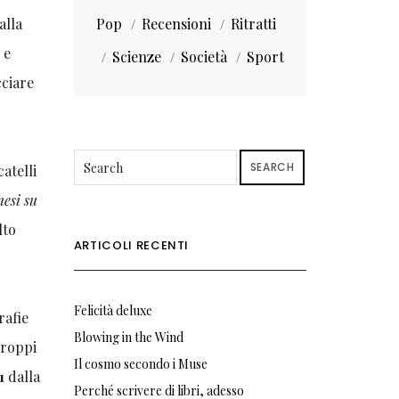
alla
Pop
Recensioni
Ritratti
 e
Scienze
Società
Sport
cciare
SEARCH
atelli
mesi su
lto
ARTICOLI RECENTI
Felicità deluxe
rafie
Blowing in the Wind
troppi
Il cosmo secondo i Muse
1
dalla
Perché scrivere di libri, adesso