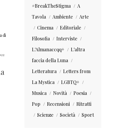
#BreakTheStigma
A
Tavola
Ambiente
Arte
Cinema
Editoriale
Filosofia
Interviste
L'Almanaccqq+
L'altra
022
faccia della Luna
la
Letteratura
Letters from
La Mystica
LGBTQ+
Musica
Novità
Poesia
Pop
Recensioni
Ritratti
Scienze
Società
Sport