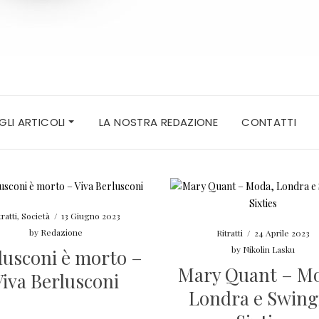
 GLI ARTICOLI
LA NOSTRA REDAZIONE
CONTATTI
tratti
,
Società
/
13 Giugno 2023
by
Redazione
Ritratti
/
24 Aprile 2023
by
Nikolin Lasku
lusconi è morto –
Mary Quant – M
Viva Berlusconi
Londra e Swing