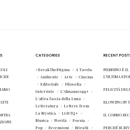
S
CATEGORIES
RECENT POST
COLI
#BreakTheStigma
A Tavola
NESSUNO È I
ICHE
L’ULTIMA EPO
Ambiente
Arte
Cinema
Editoriale
Filosofia
SIAMO
FELICITÀ DEL
Interviste
L'Almanaccqq+
L'altra faccia della Luna
ATTI
BLOWING IN 
Letteratura
Letters from
La Mystica
LGBTQ+
OSTRA
IL COSMO SE
Musica
Novità
Poesia
ZIONE
Pop
Recensioni
Ritratti
PERCHÉ SCRIVE