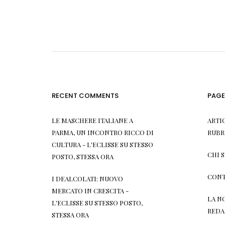
RECENT COMMENTS
PAGE
LE MASCHERE ITALIANE A
ARTI
PARMA, UN INCONTRO RICCO DI
RUBR
CULTURA - L'ECLISSE
SU
STESSO
CHI 
POSTO, STESSA ORA
CONT
I DEALCOLATI: NUOVO
MERCATO IN CRESCITA -
LA N
L'ECLISSE
SU
STESSO POSTO,
REDA
STESSA ORA