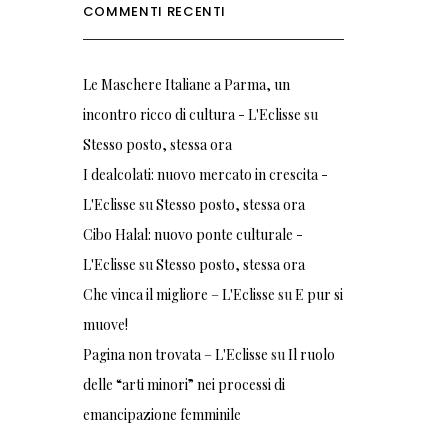
COMMENTI RECENTI
Le Maschere Italiane a Parma, un
incontro ricco di cultura - L'Eclisse
su
Stesso posto, stessa ora
I dealcolati: nuovo mercato in crescita -
L'Eclisse
su
Stesso posto, stessa ora
Cibo Halal: nuovo ponte culturale -
L'Eclisse
su
Stesso posto, stessa ora
Che vinca il migliore – L'Eclisse
su
E pur si
muove!
Pagina non trovata – L'Eclisse
su
Il ruolo
delle “arti minori” nei processi di
emancipazione femminile