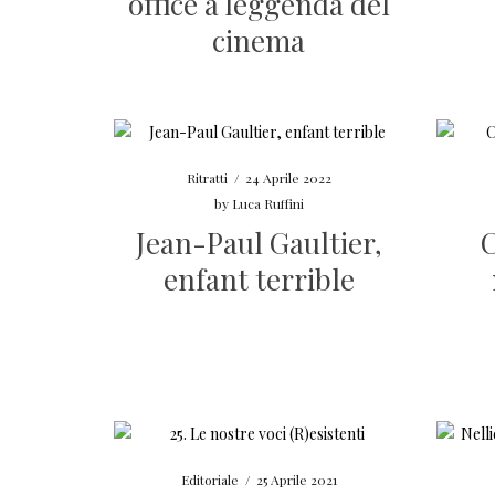
office a leggenda del
cinema
Ritratti
/
24 Aprile 2022
by
Luca Ruffini
Jean-Paul Gaultier,
C
enfant terrible
Editoriale
/
25 Aprile 2021