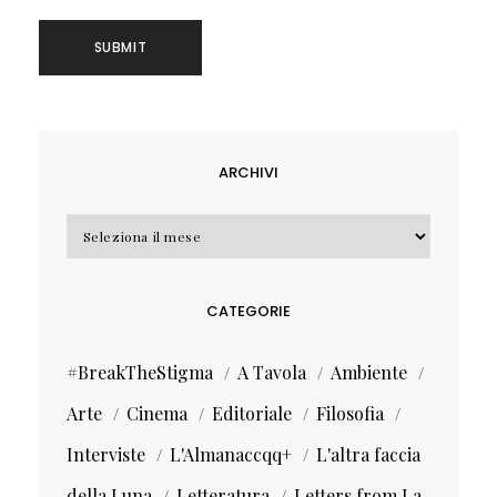
ARCHIVI
Archivi
CATEGORIE
#BreakTheStigma
A Tavola
Ambiente
Arte
Cinema
Editoriale
Filosofia
Interviste
L'Almanaccqq+
L'altra faccia
della Luna
Letteratura
Letters from La