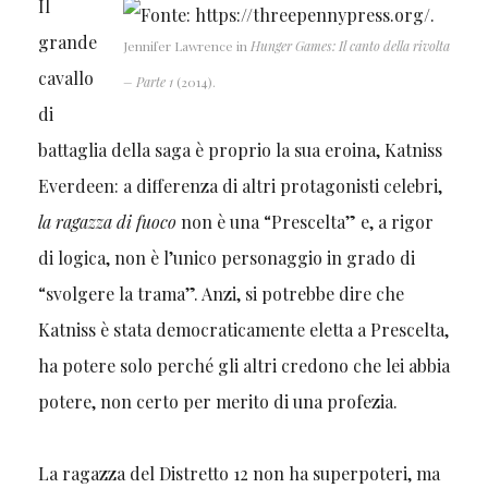
Il
grande
Jennifer Lawrence in
Hunger Games: Il canto della rivolta
cavallo
– Parte 1
(2014).
di
battaglia della saga è proprio la sua eroina, Katniss
Everdeen: a differenza di altri protagonisti celebri,
la ragazza di fuoco
non è una “Prescelta” e, a rigor
di logica, non è l’unico personaggio in grado di
“svolgere la trama”. Anzi, si potrebbe dire che
Katniss è stata democraticamente eletta a Prescelta,
ha potere solo perché gli altri credono che lei abbia
potere, non certo per merito di una profezia.
La ragazza del Distretto 12 non ha superpoteri, ma