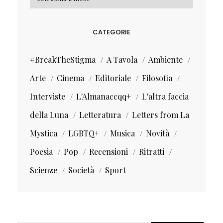
CATEGORIE
#BreakTheStigma
A Tavola
Ambiente
Arte
Cinema
Editoriale
Filosofia
Interviste
L'Almanaccqq+
L'altra faccia
della Luna
Letteratura
Letters from La
Mystica
LGBTQ+
Musica
Novità
Poesia
Pop
Recensioni
Ritratti
Scienze
Società
Sport