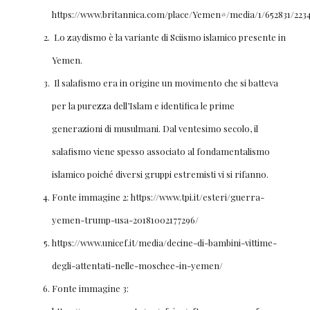
https://www.britannica.com/place/Yemen#/media/1/652831/223
Lo zaydismo è la variante di Sciismo islamico presente in
Yemen.
Il salafismo era in origine un movimento che si batteva
per la purezza dell’Islam e identifica le prime
generazioni di musulmani. Dal ventesimo secolo, il
salafismo viene spesso associato al fondamentalismo
islamico poiché diversi gruppi estremisti vi si rifanno.
Fonte immagine 2: https://www.tpi.it/esteri/guerra-
yemen-trump-usa-20181002177296/
https://www.unicef.it/media/decine-di-bambini-vittime-
degli-attentati-nelle-moschee-in-yemen/
Fonte immagine 3: