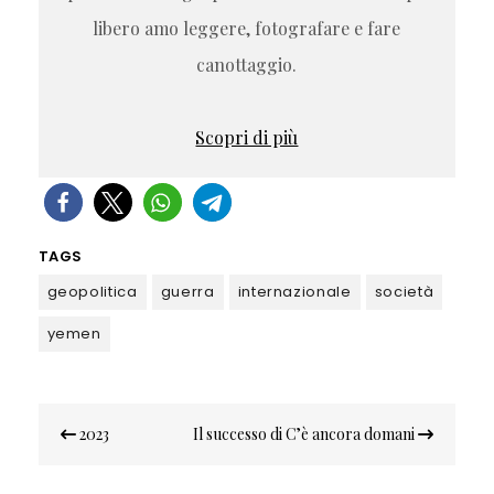
libero amo leggere, fotografare e fare
canottaggio.
Scopri di più
TAGS
geopolitica
guerra
internazionale
società
yemen
Navigazione
2023
Il successo di C’è ancora domani
articoli