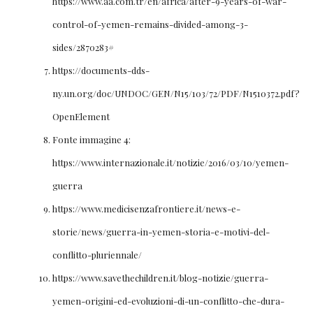
https://www.aa.com.tr/en/africa/after-9-years-of-war-
control-of-yemen-remains-divided-among-3-
sides/2870283#
https://documents-dds-
ny.un.org/doc/UNDOC/GEN/N15/103/72/PDF/N1510372.pdf?
OpenElement
Fonte immagine 4:
https://www.internazionale.it/notizie/2016/03/10/yemen-
guerra
https://www.medicisenzafrontiere.it/news-e-
storie/news/guerra-in-yemen-storia-e-motivi-del-
conflitto-pluriennale/
https://www.savethechildren.it/blog-notizie/guerra-
yemen-origini-ed-evoluzioni-di-un-conflitto-che-dura-