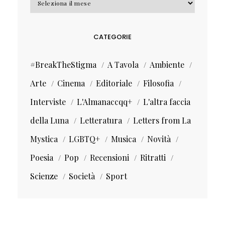
CATEGORIE
#BreakTheStigma
A Tavola
Ambiente
Arte
Cinema
Editoriale
Filosofia
Interviste
L'Almanaccqq+
L'altra faccia
della Luna
Letteratura
Letters from La
Mystica
LGBTQ+
Musica
Novità
Poesia
Pop
Recensioni
Ritratti
Scienze
Società
Sport