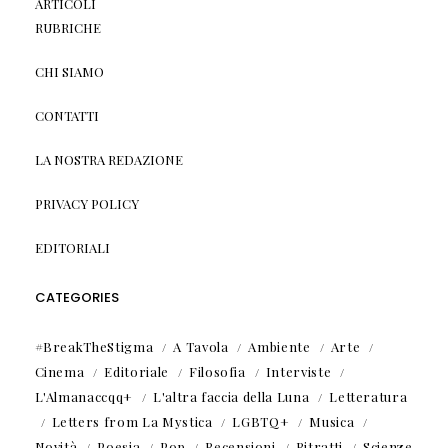
ARTICOLI
RUBRICHE
CHI SIAMO
CONTATTI
LA NOSTRA REDAZIONE
PRIVACY POLICY
EDITORIALI
CATEGORIES
#BreakTheStigma
A Tavola
Ambiente
Arte
Cinema
Editoriale
Filosofia
Interviste
L'Almanaccqq+
L'altra faccia della Luna
Letteratura
Letters from La Mystica
LGBTQ+
Musica
Novità
Poesia
Pop
Recensioni
Ritratti
Scienze