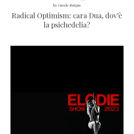
by
Gioele Sotgiu
Radical Optimism: cara Dua, dov’è
la psichedelia?