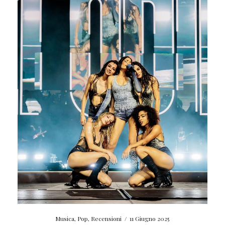
Musica
,
Pop
,
Recensioni
/
11 Giugno 2025