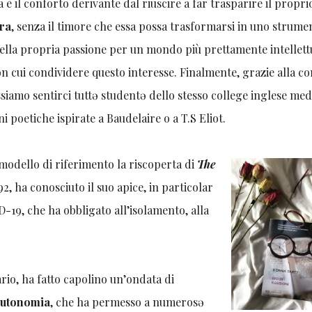
è il conforto derivante dal riuscire a far trasparire il propri
ura
, senza il timore che essa possa trasformarsi in uno strume
nella propria passione per un mondo più prettamente intellett
on cui condividere questo interesse. Finalmente, grazie alla 
iamo sentirci tuttə studentə dello stesso college inglese med
ni poetiche ispirate a Baudelaire o a T.S Eliot.
modello di riferimento la riscoperta di
The
2, ha conosciuto il suo apice, in particolar
19, che ha obbligato all’isolamento, alla
rio, ha fatto capolino un’ondata di
 autonomia
, che ha permesso a numerosə