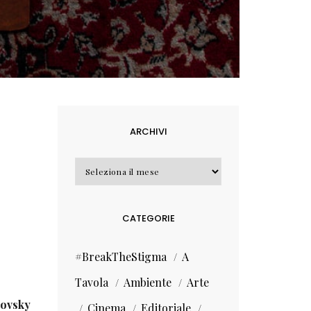
ARCHIVI
Archivi
CATEGORIE
#BreakTheStigma
A
Tavola
Ambiente
Arte
kovsky
Cinema
Editoriale