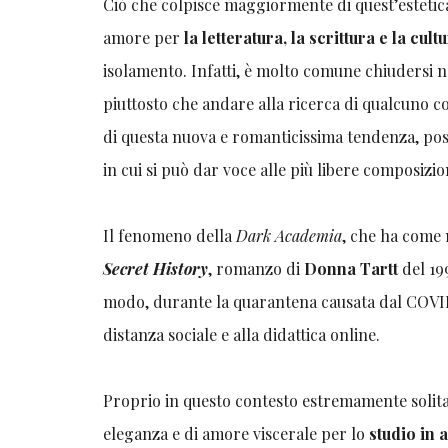
Ciò che colpisce maggiormente di quest’estetica 
amore per
la letteratura, la scrittura e la cult
isolamento. Infatti, è molto comune chiudersi 
piuttosto che andare alla ricerca di qualcuno c
di questa nuova e romanticissima tendenza, poss
in cui si può dar voce alle più libere composizio
Il fenomeno della
Dark Academia
, che ha come 
Secret History
, romanzo di
Donna Tartt
del 199
modo, durante la quarantena causata dal COVID-
distanza sociale e alla didattica online.
Proprio in questo contesto estremamente solita
eleganza e di amore viscerale per lo
studio in