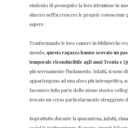
studentə di proseguire la loro istruzione in mo
sincero nell’accrescere le proprie conoscenze p
sapere.
Trasformando le loro camere in biblioteche evan
mondo,
questə ragazzə hanno scovato un pass
temporale riconducibile agli anni Trenta e 
più serenamente l’isolamento. Infatti, si sono di
appartengono ad una sfera più introspettiva, so
facessero tuttǝ parte dello stesso storico colle
trovato un verso particolarmente struggente d
Soprattutto durante la quarantena, infatti, riman
social le testimonianze di questə amanti del sap