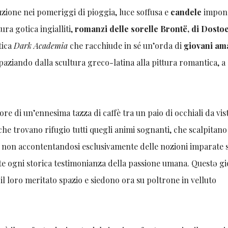
ione nei pomeriggi di pioggia, luce soffusa e
candele
impone
ra gotica ingialliti,
romanzi delle sorelle Brontë, di Dostoe
tica
Dark Academia
che racchiude in sé un’orda di
giovani am
spaziando dalla scultura greco-latina alla pittura romantica, a 
pore di un’ennesima tazza di caffè tra un paio di occhiali da vis
 che trovano rifugio tutti quegli animi sognanti, che scalpitan
a, non accontentandosi esclusivamente delle nozioni imparate 
 ogni storica testimonianza della passione umana. Questə gi
il loro meritato spazio e siedono ora su poltrone in velluto