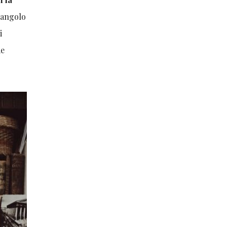
 angolo
i
me