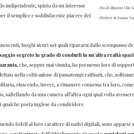
do indipendente, spintǝ da un interesse
Dio di illusioni
(
The S
er il semplice e soddisfacente piacere del
History
)
di Donna Tar
escenti, luoghi sicuri nei quali ripararsi dallo sconquasso de
aggio segreto in grado di condurli in un’altra realtà spaz
Quaranta
, che, seppur mai vissuta, ha permesso loro di soppor
lettatǝ nella coltivazione di passatempi raffinati, che, solitame
litaria, riuscendo, invece, a rimanere connessǝ tra loro, come
gio, saltellando da una camera all’altra ogni qual volta avesser
i qualche poeta inglese da condividere.
endo fedeli al loro carattere di nativi digitali, sono apparse 
ere, caratterizzatǝ dall’abbigliamento ricercato:
pantaloni co