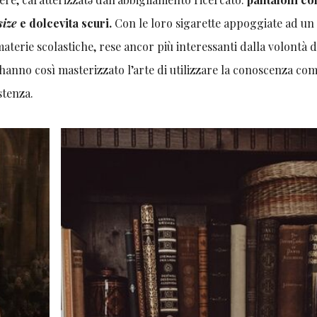
size
e dolcevita scuri.
Con le loro sigarette appoggiate ad un
materie scolastiche, rese ancor più interessanti dalla volontà d
 hanno così masterizzato l’arte di utilizzare la conoscenza co
stenza.