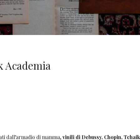
rk Academia
ati dall’armadio di mamma,
vinili di Debussy, Chopin, Tchai