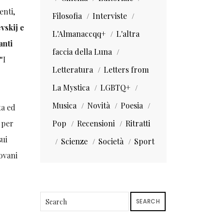
nti,
Filosofia
Interviste
vskij e
L'Almanaccqq+
L'altra
anti
faccia della Luna
“I
Letteratura
Letters from
La Mystica
LGBTQ+
Musica
Novità
Poesia
ta ed
o per
Pop
Recensioni
Ritratti
sui
Scienze
Società
Sport
ovani
SEARCH