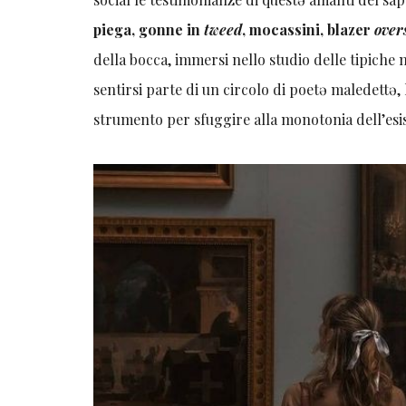
piega, gonne in
tweed
, mocassini, blazer
over
della bocca, immersi nello studio delle tipiche 
sentirsi parte di un circolo di poetə maledettə,
strumento per sfuggire alla monotonia dell’esi