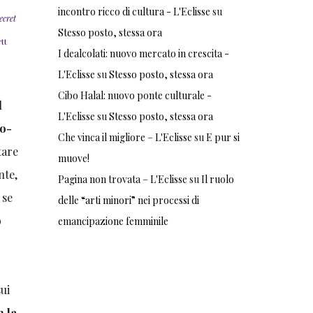
incontro ricco di cultura - L'Eclisse
su
ecret
Stesso posto, stessa ora
tt
I dealcolati: nuovo mercato in crescita -
L'Eclisse
su
Stesso posto, stessa ora
Cibo Halal: nuovo ponte culturale -
l
L'Eclisse
su
Stesso posto, stessa ora
io-
Che vinca il migliore – L'Eclisse
su
E pur si
tare
muove!
nte,
Pagina non trovata – L'Eclisse
su
Il ruolo
 se
delle “arti minori” nei processi di
o
emancipazione femminile
sui
n la