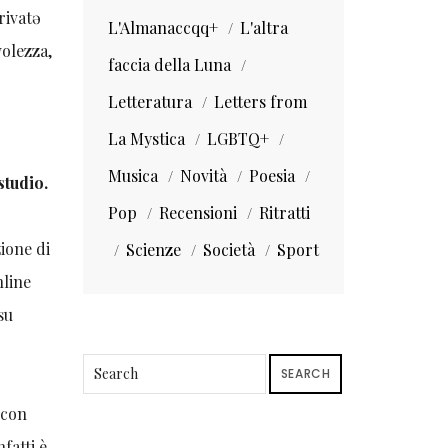
rivatə
L'Almanaccqq+
L'altra
volezza,
faccia della Luna
Letteratura
Letters from
La Mystica
LGBTQ+
Musica
Novità
Poesia
studio.
Pop
Recensioni
Ritratti
ione di
Scienze
Società
Sport
nline
su
SEARCH
 con
fatti è