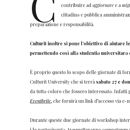
C
contribuire ad
aggiornare
e a
mig
cittadinə e pubblica amministraz
preparazione e responsabilità.
Culturit inoltre si pone l’obiettivo di aiutare
permettendo così allə studentiə universitarə 
È proprio questo lo scopo delle giornate di fo
Culturit University che si terrà
sabato 27 e d
da tuttə coloro che fossero interessatə. Infatti
Eventbrite
, che fornirà un link d’accesso via e-m
Durante queste due giornate di workshop interv
i/le partecipantə, trasmetteranno competenze p