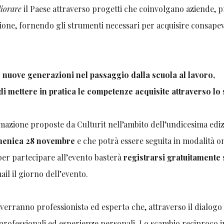
liorare
il Paese attraverso progetti che coinvolgano aziende, p
ione, fornendo gli strumenti necessari per acquisire consape
 le nuove generazioni nel passaggio dalla scuola al lavoro,
di mettere in pratica le competenze acquisite attraverso lo 
rmazione proposte da Culturit nell’ambito dell’undicesima ediz
omenica 28 novembre
e che potrà essere seguita in modalità o
 per partecipare all’evento basterà
registrarsi gratuitamente
ail il giorno dell’evento.
erranno professionistə ed espertə che, attraverso il dialogo
rofessionali ed esperienze personali. Lo scambio reciproco in