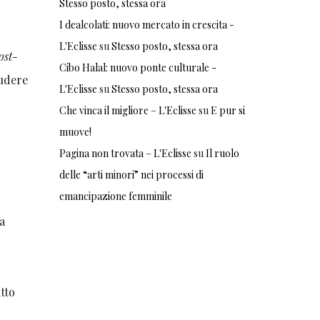
Stesso posto, stessa ora
I dealcolati: nuovo mercato in crescita -
L'Eclisse
su
Stesso posto, stessa ora
ost-
Cibo Halal: nuovo ponte culturale -
ludere
L'Eclisse
su
Stesso posto, stessa ora
Che vinca il migliore – L'Eclisse
su
E pur si
muove!
Pagina non trovata – L'Eclisse
su
Il ruolo
delle “arti minori” nei processi di
emancipazione femminile
la
tto