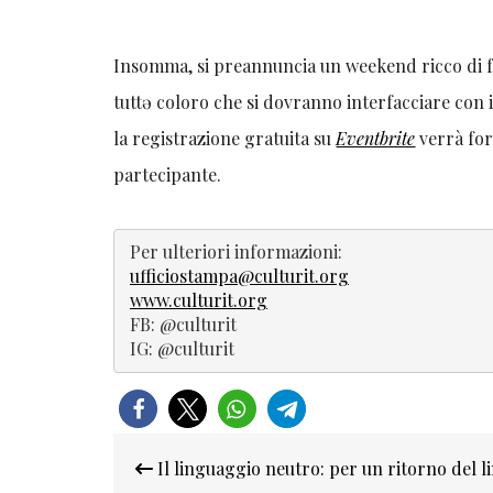
Insomma, si preannuncia un weekend ricco di f
tuttə coloro che si dovranno interfacciare con i
la registrazione gratuita su
Eventbrite
verrà for
partecipante.
 Per ulteriori informazioni:

ufficiostampa@culturit.org
www.culturit.org
 FB: @culturit

 IG: @culturit 
Navigazione
Il linguaggio neutro: per un ritorno del li