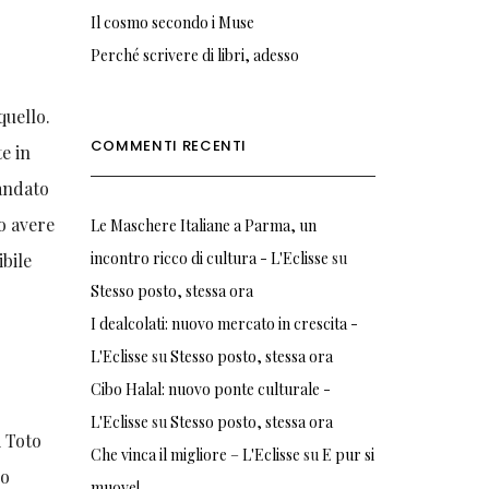
Il cosmo secondo i Muse
Perché scrivere di libri, adesso
quello.
COMMENTI RECENTI
e in
andato
io avere
Le Maschere Italiane a Parma, un
incontro ricco di cultura - L'Eclisse
su
ibile
Stesso posto, stessa ora
I dealcolati: nuovo mercato in crescita -
L'Eclisse
su
Stesso posto, stessa ora
Cibo Halal: nuovo ponte culturale -
L'Eclisse
su
Stesso posto, stessa ora
i Toto
Che vinca il migliore – L'Eclisse
su
E pur si
uo
muove!