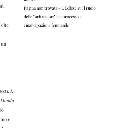
ni,
Pagina non trovata – L'Eclisse
su
Il ruolo
delle “arti minori” nei processi di
o che
emancipazione femminile
o un
2021. A
l Mondo
eo
 emo e