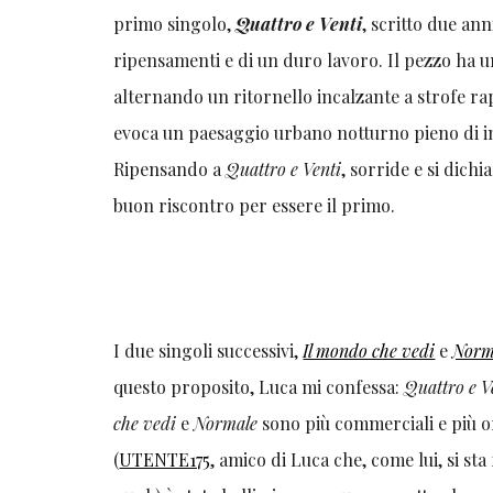
primo singolo,
Quattro e Venti
, scritto due ann
ripensamenti e di un duro lavoro. Il pezzo ha 
alternando un ritornello incalzante a strofe r
evoca un paesaggio urbano notturno pieno di in
Ripensando a
Quattro e Venti
, sorride e si dich
buon riscontro per essere il primo.
I due singoli successivi,
Il mondo che vedi
e
Norm
questo proposito, Luca mi confessa:
Quattro e V
che vedi
e
Normale
sono più commerciali e più o
(
UTENTE175
, amico di Luca che, come lui, si st