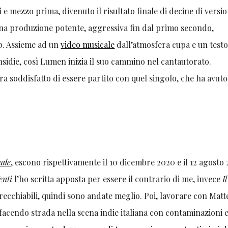
i e mezzo prima, divenuto il risultato finale di decine di versio
una produzione potente, aggressiva fin dal primo secondo,
ap. Assieme ad un
video musicale
dall’atmosfera cupa e un test
sidie, così Lumen inizia il suo cammino nel cantautorato.
iara soddisfatto di essere partito con quel singolo, che ha avut
ale
, escono rispettivamente il 10 dicembre 2020 e il 12 agosto 
enti
l’ho scritta apposta per essere il contrario di me, invece
I
recchiabili, quindi sono andate meglio. Poi, lavorare con Matt
a facendo strada nella scena indie italiana con contaminazioni