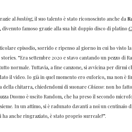
razie al
busking
, il suo talento è stato riconosciuto anche da
R
 divenuto famoso grazie alla sua hit doppio disco di platino
C
colare episodio, sorrido e ripenso al giorno in cui ho visto la
m stories. “Era settembre 2020 e stavo cantando un pezzo di 
utto normale. Tuttavia, a fine canzone, si avvicina per dirmi c
to il video. Io già in quel momento ero euforico, ma non è fini
ia della chitarra, chiedendomi di suonare
Chiasso
: non ho fatto
 Piazza Duomo è uscito Random, che ha preso il secondo micro
sieme. In un attimo, si è radunato davanti a noi un centinaio d
i ha anche ringraziato, è stato proprio surreale!”.