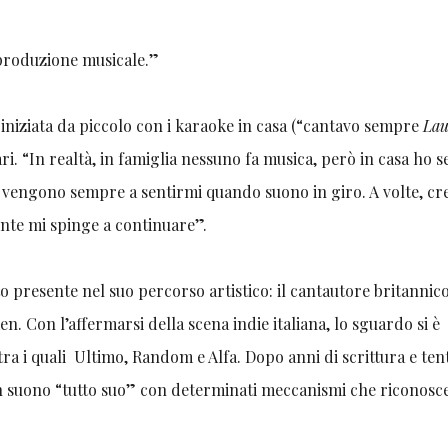
 produzione musicale.”
 iniziata da piccolo con i karaoke in casa (“cantavo sempre
Lau
ri. “In realtà, in famiglia nessuno fa musica, però in casa ho
he vengono sempre a sentirmi quando suono in giro. A volte, c
ente mi spinge a continuare”.
o presente nel suo percorso artistico: il cantautore britannic
n. Con l’affermarsi della scena indie italiana, lo sguardo si è
tra i quali Ultimo, Random e Alfa. Dopo anni di scrittura e tent
n suono “tutto suo” con determinati meccanismi che riconos