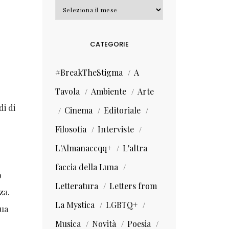
Archivi
CATEGORIE
#BreakTheStigma
A
Tavola
Ambiente
Arte
di di
Cinema
Editoriale
Filosofia
Interviste
L'Almanaccqq+
L'altra
faccia della Luna
o
Letteratura
Letters from
za.
La Mystica
LGBTQ+
sua
Musica
Novità
Poesia