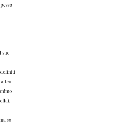
spesso
l suo
definiti
Matteo
donimo
lla).
 ma so