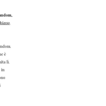
andom
,
hiasso
.
Random.
he è
ta lì.
 in
fono
i