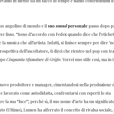
avevamo in mente da un sacco di tempo e siamo contentissimi d
suo angolino di mondo e il
suo
sound
personale
passo dopo p
ere fisso. “Sono d’accordo con Fedez quando dice che l’etichet
a musica che all’artista. Infatti, si finisce sempre per dire ‘n
rospettiva dell’ascoltatore, ti direi che rientro nel pop con tra
tipo
Cinquanta Sfumature di Grigio
. Vorrei uno stile così, ma in 
uovo produttore e manager, cimentandosi nella produzione d
re lavorato come autodidatta, confrontarsi con esperti lo sta
e la sua “luce”, perché sì, il suo nome d’arte ha un significato
to (Ultimo), Lumen ha afferrato il concetto di rivalsa sociale, 