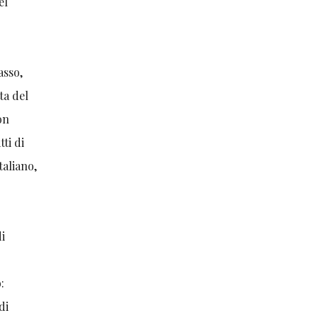
el
asso,
ta del
on
tti di
italiano,
i
:
di