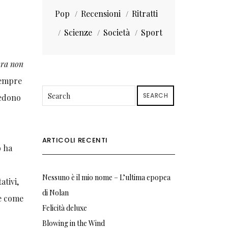
Pop
Recensioni
Ritratti
Scienze
Società
Sport
ra non
 sempre
SEARCH
redono
ARTICOLI RECENTI
o ha
Nessuno è il mio nome – L’ultima epopea
ativi,
di Nolan
ce come
Felicità deluxe
Blowing in the Wind