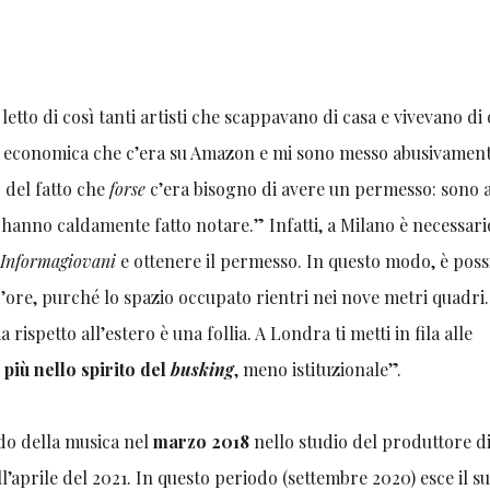
etto di così tanti artisti che scappavano di casa e vivevano di 
iù economica che c’era su Amazon e mi sono messo abusivament
 del fatto che
forse
c’era bisogno di avere un permesso: sono 
lo hanno caldamente fatto notare.” Infatti, a Milano è necessar
i
Informagiovani
e ottenere il permesso. In questo modo, è poss
’ore, purché lo spazio occupato rientri nei nove metri quadri.
spetto all’estero è una follia. A Londra ti metti in fila alle
 più nello spirito del
busking
, meno istituzionale”.
do della musica nel
marzo 2018
nello studio del produttore d
ll’aprile del 2021. In questo periodo (settembre 2020) esce il s