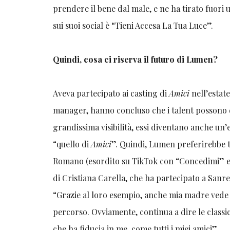
prendere il bene dal male, e ne ha tirato fuori
sui suoi social è “Tieni Accesa La Tua Luce”.
Quindi, cosa ci riserva il futuro di Lumen?
Aveva partecipato ai casting di
Amici
nell’estat
manager, hanno concluso che i talent possono 
grandissima visibilità, essi diventano anche un’et
“quello di
Amici
”. Quindi, Lumen preferirebbe t
Romano (esordito su TikTok con “Concedimi” e
di Cristiana Carella, che ha partecipato a San
“Grazie al loro esempio, anche mia madre vede 
percorso. Ovviamente, continua a dire le classi
che ha fiducia in me, come tutti i miei amici”.