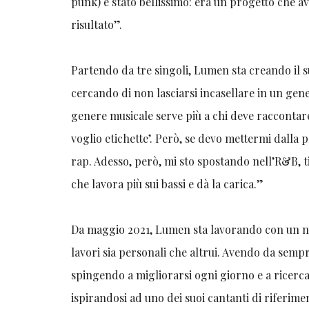
punk) è stato bellissimo: era un progetto che 
risultato”.
Partendo da tre singoli, Lumen sta creando il 
cercando di non lasciarsi incasellare in un gen
genere musicale serve più a chi deve raccontare l
voglio etichette’. Però, se devo mettermi dalla p
rap. Adesso, però, mi sto spostando nell’R&B, 
che lavora più sui bassi e dà la carica.”
Da maggio 2021, Lumen sta lavorando con un n
lavori sia personali che altrui. Avendo da semp
spingendo a migliorarsi ogni giorno e a ricercar
ispirandosi ad uno dei suoi cantanti di riferimen