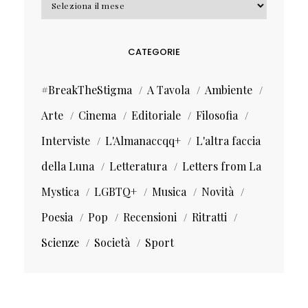
CATEGORIE
#BreakTheStigma
A Tavola
Ambiente
Arte
Cinema
Editoriale
Filosofia
Interviste
L'Almanaccqq+
L'altra faccia
della Luna
Letteratura
Letters from La
Mystica
LGBTQ+
Musica
Novità
Poesia
Pop
Recensioni
Ritratti
Scienze
Società
Sport