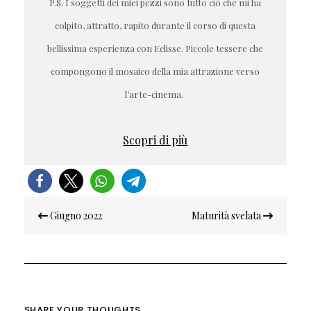
P.S. I soggetti dei miei pezzi sono tutto ciò che mi ha
colpito, attratto, rapito durante il corso di questa
bellissima esperienza con Eclisse. Piccole tessere che
compongono il mosaico della mia attrazione verso
l’arte-cinema.
Scopri di più
Navigazione
Giugno 2022
Maturità svelata
articoli
SHARE YOUR THOUGHTS