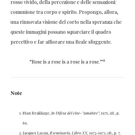
rosso vivido, della percezione e delle sensazioni:
comunione tra corpo e spirito. Propongo, allora,
una rinnovata visione del corto nella speranza che
queste immagini possano squarciare il quadro
percettivo e far affiorare una Reale sfuggente.
8
“Rose is a rose is a rose is a rose.”
Note
Stan Brakhage,
In Difesa del cine-”amatore”,
1971, cit., p.
69.
Jacques Lacan,
Il seminario, Libro XX,
1972-1973, cit., p. 7.