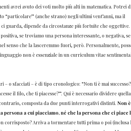
menti avrei avuto dei voti molto più alti in matematica. Potrei d
o “particolare” (anche strano) negli ultimi vent’anni, ma il
hi ci guarda, dipende da circostanze più fortuite che oggettive.
positiva, se troviamo una persona interessante, o negativa, se
nel senso che la lasceremmo fuori, però. Personalmente, poss
linguaggio non è essenziale in un curriculum vitae sentimenta
 – o sfacciati – è di tipo cronologico: “Non ti è mai successo?
cesse il filo, che ti piacesse?”. Qui è necessario dividere quell
contrario, composta da due punti interrogativi distinti.
Non è
una persona a cui piacciamo, né che la persona che ci piace 
n corrisposto? Arriva a tormentare tutti prima o poi (inclusa 