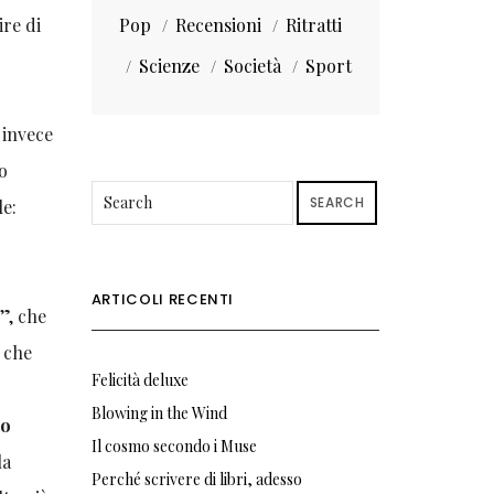
ire di
Pop
Recensioni
Ritratti
Scienze
Società
Sport
 invece
o
SEARCH
le:
ARTICOLI RECENTI
”, che
a che
Felicità deluxe
Blowing in the Wind
lo
Il cosmo secondo i Muse
la
Perché scrivere di libri, adesso