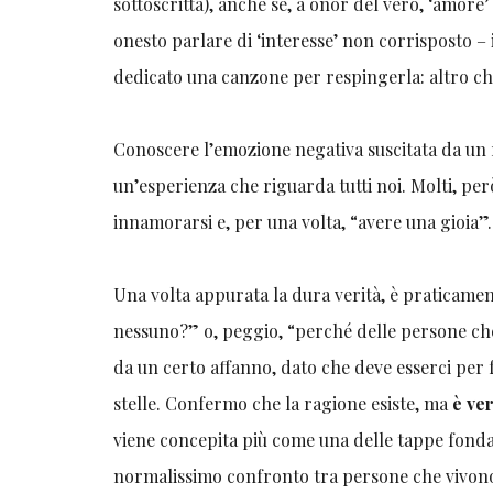
sottoscritta), anche se, a onor del vero, ‘amore
onesto parlare di ‘interesse’ non corrisposto –
dedicato una canzone per respingerla: altro c
Conoscere l’emozione negativa suscitata da un 
un’esperienza che riguarda tutti noi. Molti, per
innamorarsi e, per una volta, “avere una gioia”.
Una volta appurata la dura verità, è praticame
nessuno?” o, peggio, “perché delle persone che
da un certo affanno, dato che deve esserci per 
stelle. Confermo che la ragione esiste, ma
è ve
viene concepita più come una delle tappe fond
normalissimo confronto tra persone che vivono