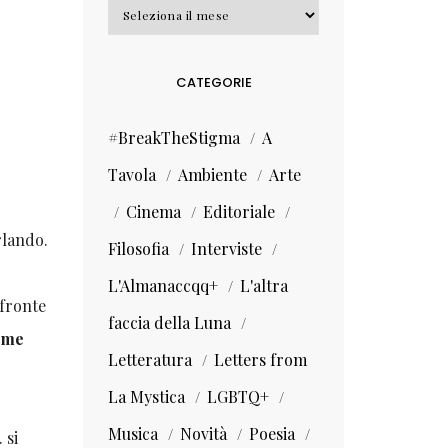
Archivi
CATEGORIE
#BreakTheStigma
A
Tavola
Ambiente
Arte
Cinema
Editoriale
rlando.
Filosofia
Interviste
L'Almanaccqq+
L'altra
 fronte
faccia della Luna
ome
Letteratura
Letters from
La Mystica
LGBTQ+
Musica
Novità
Poesia
 si