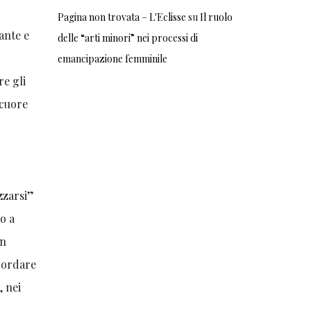
Pagina non trovata – L'Eclisse
su
Il ruolo
ante e
delle “arti minori” nei processi di
emancipazione femminile
re gli
 cuore
i
izzarsi”
o a
un
icordare
, nei