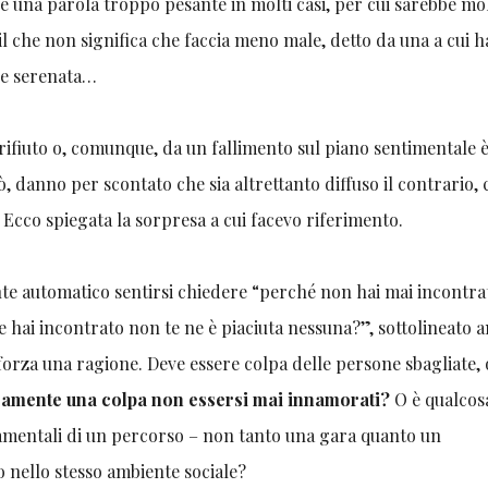
’ è una parola troppo pesante in molti casi, per cui sarebbe mo
 il che non significa che faccia meno male, detto da una a cui 
he serenata…
rifiuto o, comunque, da un fallimento sul piano sentimentale 
ò, danno per scontato che sia altrettanto diffuso il contrario, 
 Ecco spiegata la sorpresa a cui facevo riferimento.
nte automatico sentirsi chiedere “perché non hai mai incontra
 hai incontrato non te ne è piaciuta nessuna?”, sottolineato 
forza una ragione. Deve essere colpa delle persone sbagliate, 
ramente una colpa non essersi mai innamorati?
O è qualcos
amentali di un percorso – non tanto una gara quanto un
 nello stesso ambiente sociale?