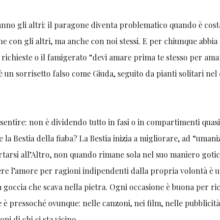
nno gli altri: il paragone diventa problematico quando è cost
ne con gli altri, ma anche con noi stessi. E per chiunque abbia
 richieste o il famigerato “devi amare prima te stesso per ama
 è un sorrisetto falso come Giuda, seguito da pianti solitari nel
sentire: non è dividendo tutto in fasi o in compartimenti quas
e la Bestia della fiaba? La Bestia inizia a migliorare, ad “uman
tarsi all’Altro, non quando rimane sola nel suo maniero gotic
re l’amore per ragioni indipendenti dalla propria volontà è 
a goccia che scava nella pietra. Ogni occasione è buona per r
è pressoché ovunque: nelle canzoni, nei film, nelle pubblicità
ni di chi ci sta vicino.