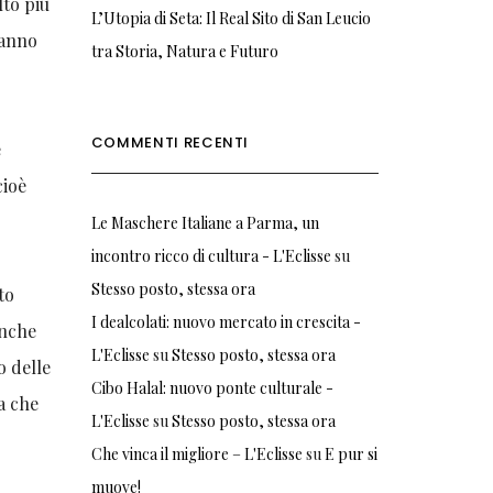
lto più
L’Utopia di Seta: Il Real Sito di San Leucio
hanno
tra Storia, Natura e Futuro
COMMENTI RECENTI
è
cioè
Le Maschere Italiane a Parma, un
incontro ricco di cultura - L'Eclisse
su
Stesso posto, stessa ora
to
I dealcolati: nuovo mercato in crescita -
anche
L'Eclisse
su
Stesso posto, stessa ora
o delle
Cibo Halal: nuovo ponte culturale -
a che
L'Eclisse
su
Stesso posto, stessa ora
Che vinca il migliore – L'Eclisse
su
E pur si
muove!