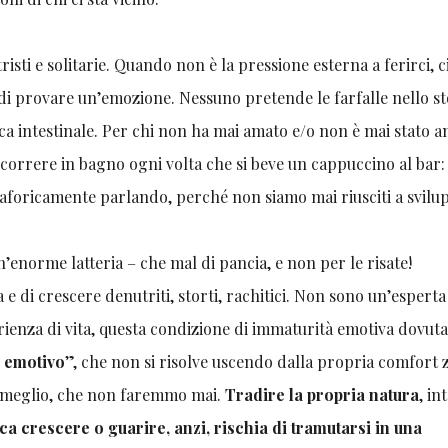
isti e solitarie. Quando non è la pressione esterna a ferirci, c
o di provare un’emozione. Nessuno pretende le farfalle nello s
ica intestinale. Per chi non ha mai amato e/o non è mai stato a
r correre in bagno ogni volta che si beve un cappuccino al bar
aforicamente parlando, perché non siamo mai riusciti a svilup
’enorme latteria – che mal di pancia, e non per le risate!
 di crescere denutriti, storti, rachitici. Non sono un’esperta
rienza di vita, questa condizione di immaturità emotiva dovut
 emotivo
”, che non si risolve uscendo dalla propria comfort
o meglio, che non faremmo mai.
Tradire la propria natura
, in
ca crescere o guarire, anzi, rischia di tramutarsi in una