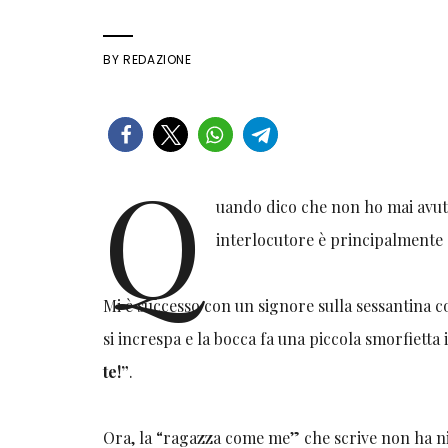
BY
REDAZIONE
Q
uando dico che non ho mai avuto
interlocutore è principalmente
Mi è successo con un signore sulla sessantina co
si increspa e la bocca fa una piccola smorfietta
te!”
.
Ora, la “ragazza come me” che scrive non ha nie