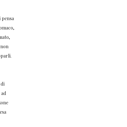
i pensa
tomaco,
mato,
: non
parli.
 di
a ad
 zone
tesa