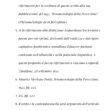
riferimento per la scrittura di questo scritto alla sua
pubblicazione del 1945, “Fenomenologia della Percezione”
(Phénoménologie de la perception).
Si fa riferimento alla distinzione leopardiana tra termini e
parole per cui i primi, derivanti dall’esattezza e dal rigore
cogitativo-positivistico, annullano il piacere poetante
contenuto nell’allusività e nella polisemia linguistica. A
questo proposito si faccia riferimento a Giacomo Leopardi,
Zibaldone, 28 settembre 1821.
Maurice Merleau-Ponty, Fenomenologia della Percezione,
1945, pp. 225.
ivi., pp. 223.
Il corpo e la contemporaneità sarà argomento dell’articolo