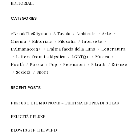
EDITORIALI
CATEGORIES
#BreakTheStigma
A Tavola
Ambiente
Arte
Cinema
Editoriale
Filosofia
Interviste
L'Almanaccqq+
L'altra faccia della Luna
Letteratura
Letters from La Mystica
LGBTQ+
Musica
Novità
Poesia
Pop
Recensioni
Ritratti
Scienze
Società
Sport
RECENT POSTS
NESSUNO È IL MIO NOME – L’ULTIMA EPOPEA DI NOLAN
FELICITÀ DELUXE
BLOWING IN THE WIND