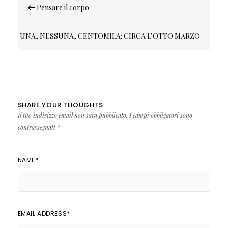
Navigazione
Pensare il corpo
articoli
UNA, NESSUNA, CENTOMILA: CIRCA L’OTTO MARZO
SHARE YOUR THOUGHTS
Il tuo indirizzo email non sarà pubblicato.
I campi obbligatori sono
contrassegnati
*
NAME
*
EMAIL ADDRESS
*