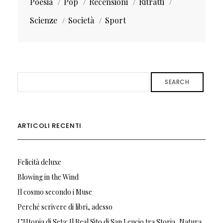
Poesia
Pop
Recensioni
Ritratti
Scienze
Società
Sport
SEARCH
ARTICOLI RECENTI
Felicità deluxe
Blowing in the Wind
Il cosmo secondo i Muse
Perché scrivere di libri, adesso
L’Utopia di Seta: Il Real Sito di San Leucio tra Storia, Natura