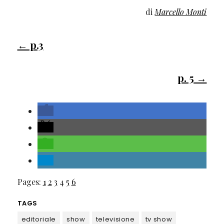
di
Marcello Monti
← p.3
p. 5 →
Pages:
1
2
3
4
5
6
TAGS
editoriale
show
televisione
tv show