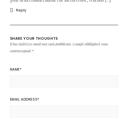
gode della considerazione che meriterebbe, venendo […]
Reply
SHARE YOUR THOUGHTS
Il tuo indirizzo email non sarà pubblicato.
I campi obbligatori sono
contrassegnati
*
NAME
*
EMAIL ADDRESS
*