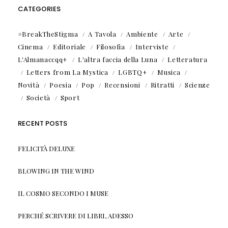
CATEGORIES
#BreakTheStigma
A Tavola
Ambiente
Arte
Cinema
Editoriale
Filosofia
Interviste
L'Almanaccqq+
L'altra faccia della Luna
Letteratura
Letters from La Mystica
LGBTQ+
Musica
Novità
Poesia
Pop
Recensioni
Ritratti
Scienze
Società
Sport
RECENT POSTS
FELICITÀ DELUXE
BLOWING IN THE WIND
IL COSMO SECONDO I MUSE
PERCHÉ SCRIVERE DI LIBRI, ADESSO