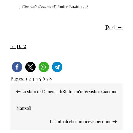
Che cos’è il cinema?
, Andrè Bazin, 1958.
p. 4 →
←p. 2
Pages:
1
2
3
4
5
6
7
8
Navigazione
Lo stato del Cinema di Stato: un’intervista a Giacomo
articoli
Manzoli
Il canto di chi non riceve perdono