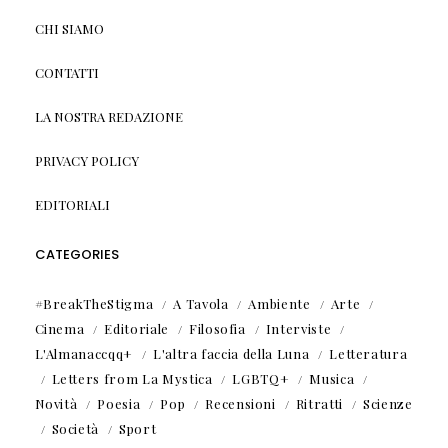
CHI SIAMO
CONTATTI
LA NOSTRA REDAZIONE
PRIVACY POLICY
EDITORIALI
CATEGORIES
#BreakTheStigma
A Tavola
Ambiente
Arte
Cinema
Editoriale
Filosofia
Interviste
L'Almanaccqq+
L'altra faccia della Luna
Letteratura
Letters from La Mystica
LGBTQ+
Musica
Novità
Poesia
Pop
Recensioni
Ritratti
Scienze
Società
Sport