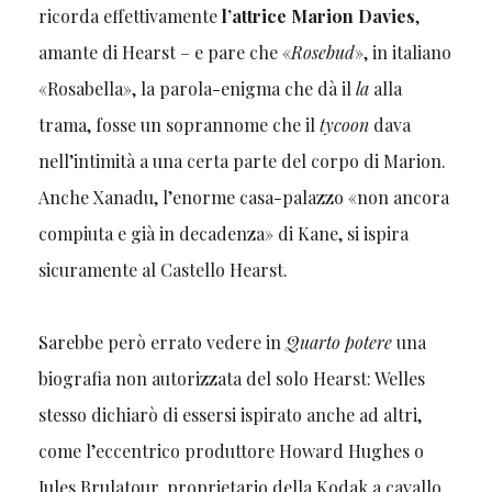
ricorda effettivamente
l’attrice Marion Davies
,
amante di Hearst – e pare che «
Rosebud
», in italiano
«Rosabella», la parola-enigma che dà il
la
alla
trama, fosse un soprannome che il
tycoon
dava
nell’intimità a una certa parte del corpo di Marion.
Anche Xanadu, l’enorme casa-palazzo «non ancora
compiuta e già in decadenza» di Kane, si ispira
sicuramente al Castello Hearst.
Sarebbe però errato vedere in
Quarto potere
una
biografia non autorizzata del solo Hearst: Welles
stesso dichiarò di essersi ispirato anche ad altri,
come l’eccentrico produttore Howard Hughes o
Jules Brulatour, proprietario della Kodak a cavallo