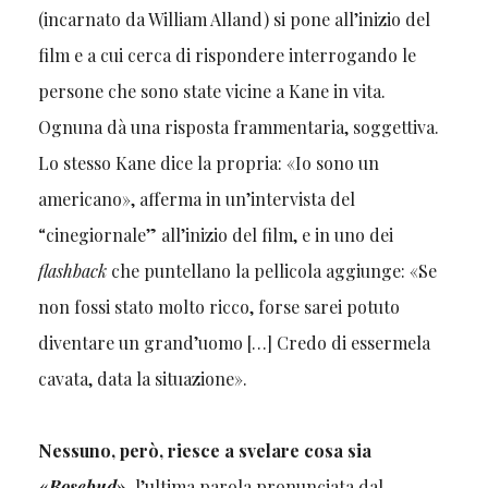
(incarnato da William Alland) si pone all’inizio del
film e a cui cerca di rispondere interrogando le
persone che sono state vicine a Kane in vita.
Ognuna dà una risposta frammentaria, soggettiva.
Lo stesso Kane dice la propria: «Io sono un
americano», afferma in un’intervista del
“cinegiornale” all’inizio del film, e in uno dei
flashback
che puntellano la pellicola aggiunge: «Se
non fossi stato molto ricco, forse sarei potuto
diventare un grand’uomo […] Credo di essermela
cavata, data la situazione».
Nessuno, però, riesce a svelare cosa sia
«
Rosebud
»
, l’ultima parola pronunciata dal