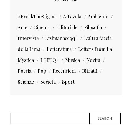
CATEGORIE
#BreakTheStigma
A Tavola
Ambiente
Arte
Cinema
Editoriale
Filosofia
Interviste
L'Almanaccqq+
L'altra faccia
della Luna
Letteratura
Letters from La
Mystica
LGBTQ+
Musica
Novità
Poesia
Pop
Recensioni
Ritratti
Scienze
Società
Sport
SEARCH