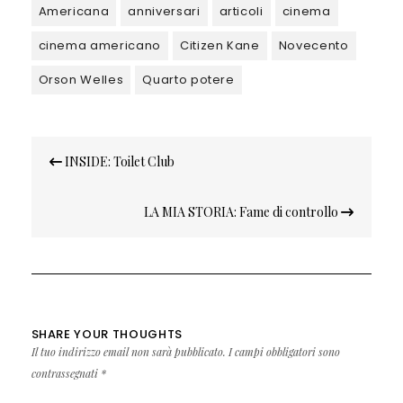
Americana
anniversari
articoli
cinema
cinema americano
Citizen Kane
Novecento
Orson Welles
Quarto potere
Navigazione
INSIDE: Toilet Club
articoli
LA MIA STORIA: Fame di controllo
SHARE YOUR THOUGHTS
Il tuo indirizzo email non sarà pubblicato.
I campi obbligatori sono
contrassegnati
*