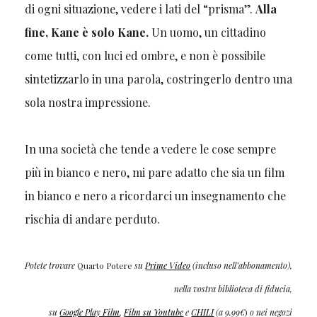
di ogni situazione, vedere i lati del “prisma”.
Alla
fine, Kane è solo Kane.
Un uomo, un cittadino
come tutti, con luci ed ombre, e non è possibile
sintetizzarlo in una parola, costringerlo dentro una
sola nostra impressione.
In una società che tende a vedere le cose sempre
più in bianco e nero, mi pare adatto che sia un film
in bianco e nero a ricordarci un insegnamento che
rischia di andare perduto.
Potete trovare
Quarto Potere
su
Prime Video
(incluso nell’abbonamento),
nella vostra biblioteca di fiducia,
su
Google Play Film
,
Film su Youtube
e
CHILI
(
a 9.99€
)
o nei negozi