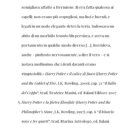
somigliava affatto a Hermione. Si era fatta qualcosa ai
capelli; non erano più cespugliosi, ma lisci e lucenti, e
legati in un nodo elegante detro la testa. Indossava un
abito di un morbido tessuto blu pervinca, e aveva un
portamento in qualche modo diverso […]. Sorrideva,
anche – piuttosto nervosamente, a dire il vero – e si
notava moltissimo che i denti davanti erano
rimpiccioliti.»
Harry Potter e il calice di fuoco
(
Harry Potter
and the Goblet of Fire
, J.K. Rowling, 2000), cap. 23 “
Il Ballo
del Ceppo
“, trad. Beatrice Masini, ed. Salani Editore 2007
Harry Potter e la pietra filosofale
(
Harry Potter and the
Philosopher’s Stone
, J.K. Rowling, 1997), cap. 6 “
Il binario
nove e tre quarti
”, trad. Marina Astrologo, ed. Salani