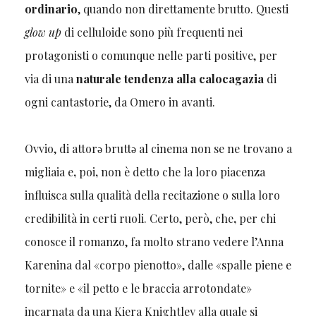
ordinario
, quando non direttamente brutto. Questi
glow up
di celluloide sono più frequenti nei
protagonisti o comunque nelle parti positive, per
via di una
naturale tendenza alla calocagazia
di
ogni cantastorie, da Omero in avanti.
Ovvio, di attorǝ bruttǝ al cinema non se ne trovano a
migliaia e
,
poi
,
non è detto che la loro piacenza
influisca sulla qualità della recitazione o sulla loro
credibilità in certi ruoli. Certo, però, che
,
per chi
conosce il romanzo, fa molto strano vedere l’Anna
Karenina dal «corpo pienotto», dalle «spalle piene e
tornite» e «il petto e le braccia arrotondate»
incarnata da una Kiera Knightley alla quale si