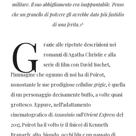
militare. Il suo abbigliamento era inappuntabile. Penso
che un granello di polvere gli avrebbe dato più fastidio
1
di una ferita.»
G
razie alle ripetute descrizioni nei
romanzi di Agatha Christie e alla
serie di film con David Suchet,
l’immagine che ognuno di noi ha di Poirot,
nonostante le sue prodigiose
celluline grigie
, è quella
di un personaggio decisamente buffo, a volte quasi
grottesco. Eppure, nell’adattamento
cinematografico di
Assassinio sull’Orient Express
del
2017, Poirot ha il volto (e il fisico) di Kenneth
Branagh: alto, biondo, occhi blu e un passato di