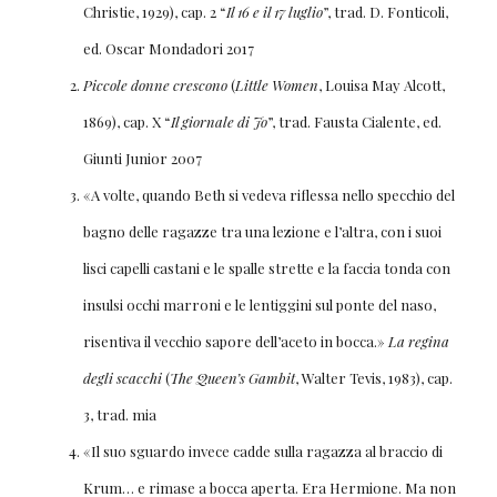
Christie, 1929), cap. 2 “
Il 16 e il 17 luglio
”, trad. D. Fonticoli,
ed. Oscar Mondadori 2017
Piccole donne crescono
(
Little Women
, Louisa May Alcott,
1869), cap. X “
Il giornale di Jo
”, trad. Fausta Cialente, ed.
Giunti Junior 2007
«A volte, quando Beth si vedeva riflessa nello specchio del
bagno delle ragazze tra una lezione e l’altra, con i suoi
lisci capelli castani e le spalle strette e la faccia tonda con
insulsi occhi marroni e le lentiggini sul ponte del naso,
risentiva il vecchio sapore dell’aceto in bocca.»
La regina
degli scacchi
(
The Queen’s Gambit
, Walter Tevis, 1983), cap.
3, trad. mia
«Il suo sguardo invece cadde sulla ragazza al braccio di
Krum… e rimase a bocca aperta. Era Hermione. Ma non