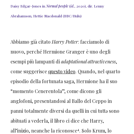
Daisy Edgar-Jones in
Normal people
(
id.
, 2020), dir. Lenny
Abrahamson, Hettie Macdonald (BBC/Hulu)
Abbiamo già citato
Harry Potter
: facciamolo di
nuovo, perché Hermione Granger è uno degli
esempi più lampanti di
adaptational attractiveness
,
come suggerisce
questo video
. Quando, nel quarto
episodio della fortunata saga, Hermione ha il suo
“momento Cenerentola”, come dicono gli
anglofoni, presentandosi al Ballo del Ceppo in
panni totalmente diversi da quelli in cui tuttǝ sono
abituati a vederla, il libro ci dice che Harry,
4
all’inizio, neanche la riconosce
. Solo Krum, lo