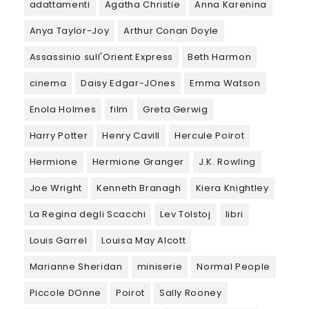
adattamenti
Agatha Christie
Anna Karenina
Anya Taylor-Joy
Arthur Conan Doyle
Assassinio sull'Orient Express
Beth Harmon
cinema
Daisy Edgar-JOnes
Emma Watson
Enola Holmes
film
Greta Gerwig
Harry Potter
Henry Cavill
Hercule Poirot
Hermione
Hermione Granger
J.K. Rowling
Joe Wright
Kenneth Branagh
Kiera Knightley
La Regina degli Scacchi
Lev Tolstoj
libri
Louis Garrel
Louisa May Alcott
Marianne Sheridan
miniserie
Normal People
Piccole DOnne
Poirot
Sally Rooney