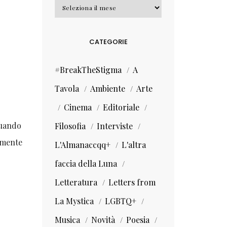
Archivi
CATEGORIE
#BreakTheStigma
A
Tavola
Ambiente
Arte
Cinema
Editoriale
quando
Filosofia
Interviste
amente
L'Almanaccqq+
L'altra
faccia della Luna
Letteratura
Letters from
La Mystica
LGBTQ+
Musica
Novità
Poesia