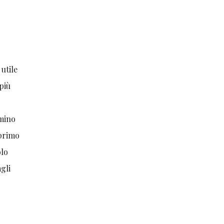
 utile
più
lmino
 primo
olo
gli