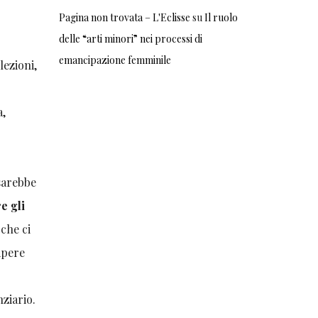
Pagina non trovata – L'Eclisse
su
Il ruolo
delle “arti minori” nei processi di
emancipazione femminile
lezioni,
a,
 sarebbe
e gli
 che ci
apere
nziario.