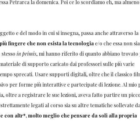
ssa Petrarca la domenica. Poi ce lo scordiamo eh, ma almeno
oggetto e del modo in cui si insegna, passa anche attraverso la
più fingere che non esista la tecnologia
e/o che essa non sia
o stesso
in primis
, mi hanno riferito di quanto abbiano trovato 
ateriale di supporto caricato dai professori sulle più varie
empo sprecati. Usare supporti digitali, oltre che il classico fi
ivo per forme più interattive e partecipate di lezione. Al mio
a, oltre a registrare le sue lezioni, aveva fatto partire un picc
trettamente legati al corso sia su altre tematiche sollevate da
ere con altr*, molto meglio che pensare da soli alla propria