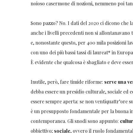
noioso casermone di nozioni, nemmeno poi tanto
Sono pazzo? No. I dati del 2020 ci dicono che la
anche i livelli precedenti non si allontanavano
e, nonostante questo, per 400 mila posizioni lav
con uno dei più bassi tassi di laureat* in Euro
È evidente che qualcosa è sbagliato e deve esse
Inutile, però, fare timide riforme:
serve una ve
debba essere un presidio culturale, sociale ed
essere sempre aperta: se non ventiquattr’ore su
è un presupposto fondamentale per la buona int
contemporanea. Gli snodi sono appunto:
cultu
obbiettivo;
sociale
, ovvero il ruolo fondamental