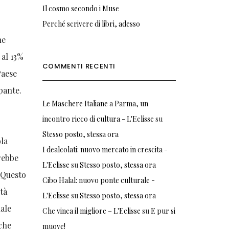
Il cosmo secondo i Muse
Perché scrivere di libri, adesso
he
 al 13%
COMMENTI RECENTI
Paese
pante.
Le Maschere Italiane a Parma, un
incontro ricco di cultura - L'Eclisse
su
Stesso posto, stessa ora
ola
I dealcolati: nuovo mercato in crescita -
rebbe
L'Eclisse
su
Stesso posto, stessa ora
. Questo
Cibo Halal: nuovo ponte culturale -
tà
L'Eclisse
su
Stesso posto, stessa ora
uale
Che vinca il migliore – L'Eclisse
su
E pur si
*che
muove!