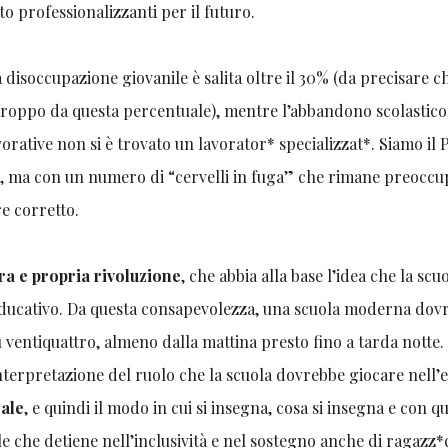
 professionalizzanti per il futuro.
 disoccupazione giovanile è salita oltre il 30% (da precisare c
 troppo da questa percentuale), mentre l’abbandono scolastico
orative non si è trovato un lavorator* specializzat*. Siamo il 
pa, ma con un numero di “cervelli in fuga” che rimane preoccu
re corretto.
ra e propria rivoluzione
, che abbia alla base l’idea che la scu
 educativo. Da questa consapevolezza, una scuola moderna dov
 ventiquattro, almeno dalla mattina presto fino a tarda notte
erpretazione del ruolo che la scuola dovrebbe giocare nell’e
rale
, e quindi il modo in cui si insegna, cosa si insegna e con q
e che detiene nell’inclusività e nel sostegno anche di ragazz