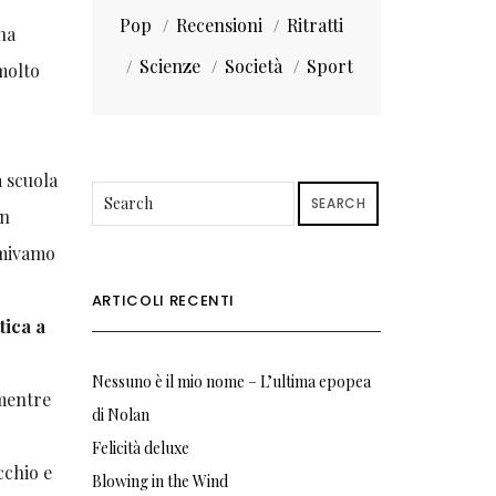
Pop
Recensioni
Ritratti
’ha
Scienze
Società
Sport
 molto
 scuola
SEARCH
in
rmivamo
ARTICOLI RECENTI
tica a
Nessuno è il mio nome – L’ultima epopea
 mentre
di Nolan
Felicità deluxe
cchio e
Blowing in the Wind