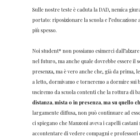
Sulle nostre teste è caduta la DAD, nemica giura
portato: riposizionare la scuola e l’educazione 
più spesso.
Noi student* non possiamo esimerci dall’alzar
nel futuro, ma anche quale dovrebbe essere il se
presenza, ma è vero anche che, già da prima, l
a letto, dormivamo e torneremo a dormire sui ba
usciremo da scuola contenti che la rottura di bal
distanza, mista o in presenza, ma su quello 
largamente diffusa, non può continuare ad essere
ci spiegano che Manzoni aveva i capelli castan
accontentare di vedere compagni e professori di 