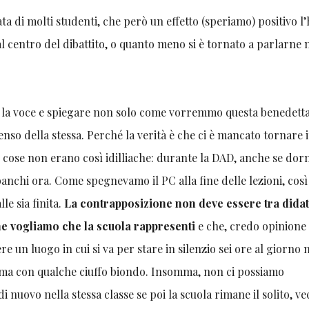
ta di molti studenti, che però un effetto (speriamo) positivo l
al centro del dibattito, o quanto meno si è tornato a parlarne
e la voce e spiegare non solo come vorremmo questa benedetta
nso della stessa. Perché la verità è che ci è mancato tornare 
e cose non erano così idilliache: durante la DAD, anche se do
nchi ora. Come spegnevamo il PC alla fine delle lezioni, così
le sia finita.
La contrapposizione non deve essere tra didat
che vogliamo che la scuola rappresenti
e che, credo opinione
 un luogo in cui si va per stare in silenzio sei ore al giorno
i ma con qualche ciuffo biondo. Insomma, non ci possiamo
nuovo nella stessa classe se poi la scuola rimane il solito, ve