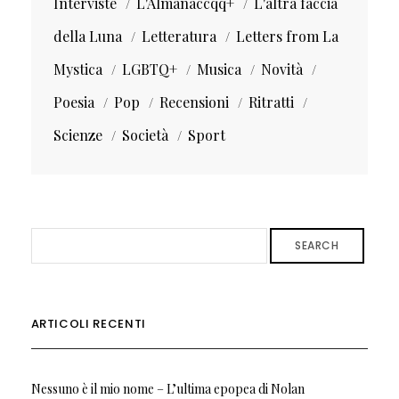
Interviste
L'Almanaccqq+
L'altra faccia
della Luna
Letteratura
Letters from La
Mystica
LGBTQ+
Musica
Novità
Poesia
Pop
Recensioni
Ritratti
Scienze
Società
Sport
SEARCH
ARTICOLI RECENTI
Nessuno è il mio nome – L’ultima epopea di Nolan