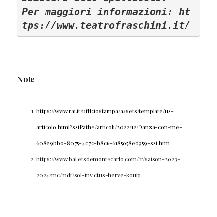
Per maggiori informazioni: ht
tps://www.teatrofraschini.it/
Note
https://www.rai.it/ufficiostampa/assets/template/us-
articolo.html?ssiPath=/articoli/2022/12/Danza-con-me-
608e9bb0-8075-4c7c-b8c6-6185058ed959-ssi.html
https://www.balletsdemontecarlo.com/fr/saison-2023-
2024/mc/mdf/sol-invictus-herve-koubi