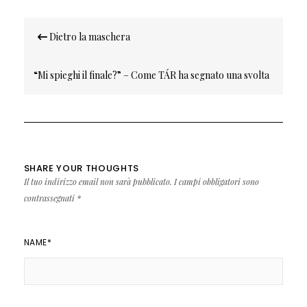
Navigazione
Dietro la maschera
articoli
“Mi spieghi il finale?” – Come TÁR ha segnato una svolta
per me
SHARE YOUR THOUGHTS
Il tuo indirizzo email non sarà pubblicato.
I campi obbligatori sono
contrassegnati
*
NAME
*