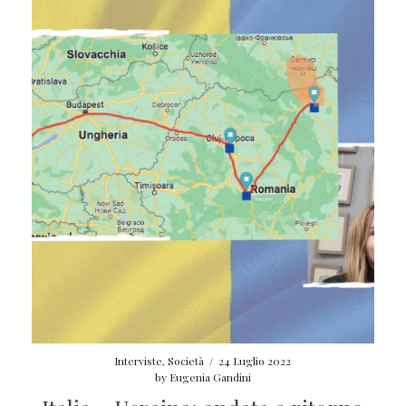
Interviste
,
Società
/
24 Luglio 2022
by
Eugenia Gandini