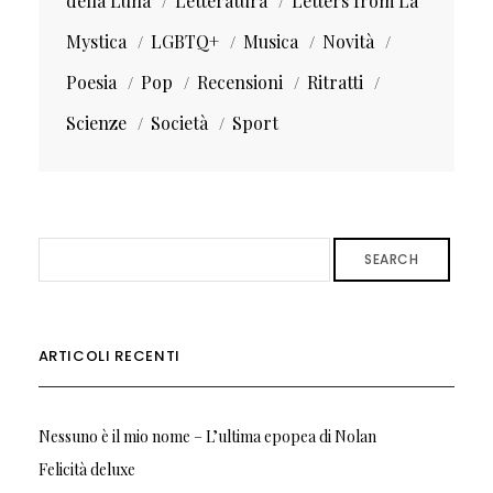
della Luna
Letteratura
Letters from La
Mystica
LGBTQ+
Musica
Novità
Poesia
Pop
Recensioni
Ritratti
Scienze
Società
Sport
SEARCH
ARTICOLI RECENTI
Nessuno è il mio nome – L’ultima epopea di Nolan
Felicità deluxe