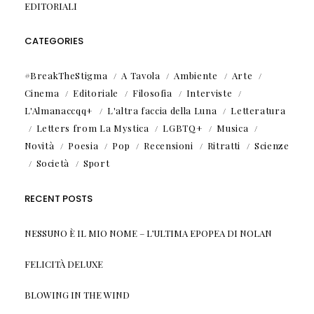
EDITORIALI
CATEGORIES
#BreakTheStigma
A Tavola
Ambiente
Arte
Cinema
Editoriale
Filosofia
Interviste
L'Almanaccqq+
L'altra faccia della Luna
Letteratura
Letters from La Mystica
LGBTQ+
Musica
Novità
Poesia
Pop
Recensioni
Ritratti
Scienze
Società
Sport
RECENT POSTS
NESSUNO È IL MIO NOME – L’ULTIMA EPOPEA DI NOLAN
FELICITÀ DELUXE
BLOWING IN THE WIND