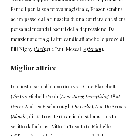
Farrell per la sua prova magistrale, Fraser sembra
ad un passo dalla rinascita di una carriera che si era
persa nei meandri oscuri della depressione. Da
menzionare tra gli altri candidati anche le prove di
Bill Nighy (
Living
) e Paul Mescal (
Aftersun
).
Miglior attrice
In questo caso abbiamo un 1 vs 1: Cate Blanchett
(
Tár
) vs Michelle Yeoh (
Everything Everything All at
Once
). Andrea Riseborough (
To Leslie
), Ana De Armas
(
Blonde
, di cui trovate
un articolo sul nostro sito
,
scritto dalla brava Vittoria Tosatto) e Michelle