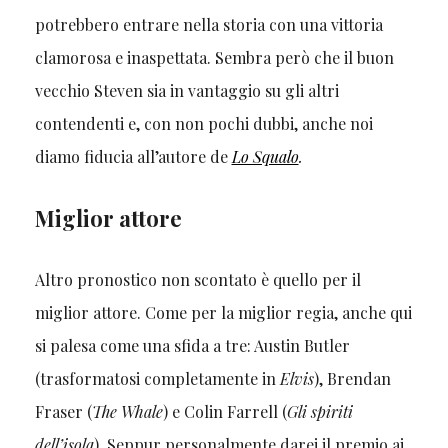
potrebbero entrare nella storia con una vittoria
clamorosa e inaspettata. Sembra però che il buon
vecchio Steven sia in vantaggio su gli altri
contendenti e, con non pochi dubbi, anche noi
diamo fiducia all’autore de
Lo Squalo
.
Miglior attore
Altro pronostico non scontato è quello per il
miglior attore. Come per la miglior regia, anche qui
si palesa come una sfida a tre: Austin Butler
(trasformatosi completamente in
Elvis
), Brendan
Fraser (
The Whale
) e Colin Farrell (
Gli spiriti
dell’isola
). Seppur personalmente darei il premio ai