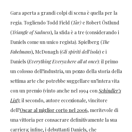
Gara aperta a grandi colpi di scena è quella per la
regia. Togliendo Todd Field (
Tàr)
e Robert Östlund
(
Triangle of Sadness
), la sfida è a tre (considerando i
Daniels come un unico regista). Spielberg (
The
Fabelmans
), McDonagh (
Gli spiriti dell’isola
) e i
Daniels (
Everything Everywhere all at once
): il primo
un colosso dell’industria, un pezzo della storia della
settima arte che potrebbe suggellare un’intera vita
con un premio (vinto anche nel 1994 con
Schindler’s
List
); il secondo, autore eccezionale, vincitore
dell’
Oscar al miglior corto nel 2006
, meritevole di
una vittoria per consacrare definitivamente la sua
carriera; infine, i debuttanti Daniels, che