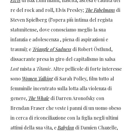
Elvis
di Baz Luhrmann, nascita, ascesa e caduta del
re del rock and roll, Elvis Presley;
The Fabelmans
di
Steven Spielberg (l’opera più intima del regista
statunitense, dove conosciamo meglio la sua
infanzia e adolescenza , piena di aspirazioni e
traumi); e
Triangle of Sadness
di Robert Östlund,
dissacrante presa in giro del capitalismo in salsa
Lost
mista a
Titanic
. Altre pellicole di forte interesse
sono
Women Talking
di Sarah Polley, film tutto al
femminile incentrato sulla lotta alla violenza di
genere,
The Whale
di Darren Aronofsky con
Brendan Fraser che veste i panni di un uomo obeso
in cerca di riconciliazione con la figlia negli ultimi
attimi della sua vita, e
Babylon
di Damien Chazelle,