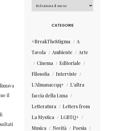
Archivi
CATEGORIE
#BreakTheStigma
A
Tavola
Ambiente
Arte
Cinema
Editoriale
Filosofia
Interviste
L'Almanaccqq+
L'altra
lizzava
me il
faccia della Luna
Letteratura
Letters from
di
La Mystica
LGBTQ+
sultati
Musica
Novità
Poesia