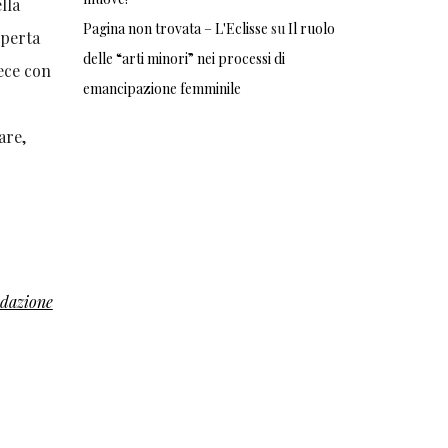
lla
Pagina non trovata – L'Eclisse
su
Il ruolo
operta
delle “arti minori” nei processi di
ece con
emancipazione femminile
are,
dazione