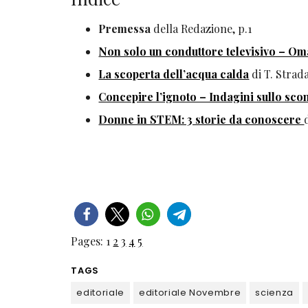
Premessa
della Redazione, p.1
Non solo un conduttore televisivo – Om
La scoperta dell’acqua calda
di T. Strada
Concepire l’ignoto – Indagini sullo sco
Donne in STEM: 3 storie da conoscere
Pages:
1
2
3
4
5
TAGS
editoriale
editoriale Novembre
scienza