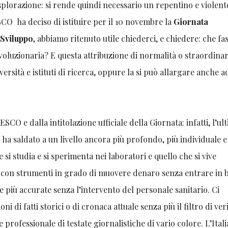
splorazione: si rende quindi necessario un repentino e violent
O ha deciso di istituire per il 10 novembre la
Giornata
 Sviluppo
, abbiamo ritenuto utile chiederci, e chiedere: che fa
oluzionaria? E questa attribuzione di normalità o straordinar
ersità e istituti di ricerca, oppure la si può allargare anche ad
SCO e dalla intitolazione ufficiale della Giornata: infatti, l’ul
o, ha saldato a un livello ancora più profondo, più individuale e
 si studia e si sperimenta nei laboratori e quello che si vive
 con strumenti in grado di muovere denaro senza entrare in 
e più accurate senza l’intervento del personale sanitario. Ci
ni di fatti storici o di cronaca attuale senza più il filtro di ver
 professionale di testate giornalistiche di vario colore. L’Itali