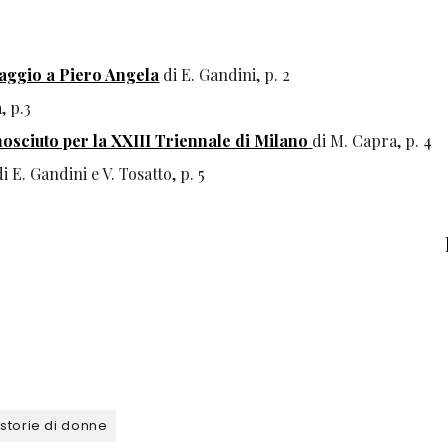
aggio a Piero Angela
di E. Gandini, p. 2
, p.3
nosciuto per la XXIII Triennale di Milano
di M. Capra, p. 4
di E. Gandini e V. Tosatto, p. 5
storie di donne