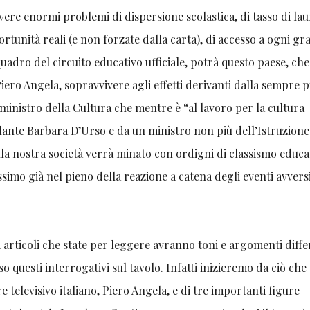
ere enormi problemi di dispersione scolastica, di tasso di lau
portunità reali (e non forzate dalla carta), di accesso a ogni gr
 quadro del circuito educativo ufficiale, potrà questo paese, ch
ro Angela, sopravvivere agli effetti derivanti dalla sempre p
ministro della Cultura che mentre è “al lavoro per la cultura
lante Barbara D’Urso e da un ministro non più dell’Istruzion
lla nostra società verrà minato con ordigni di classismo educa
simo già nel pieno della reazione a catena degli eventi avvers
articoli che state per leggere avranno toni e argomenti diffe
so questi interrogativi sul tavolo. Infatti inizieremo da ciò che 
 televisivo italiano, Piero Angela, e di tre importanti figure