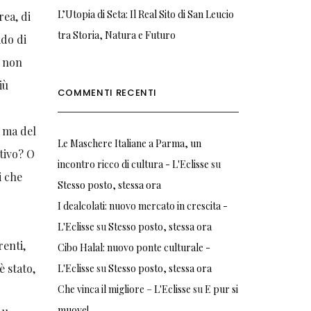
L’Utopia di Seta: Il Real Sito di San Leucio
rea, di
tra Storia, Natura e Futuro
ado di
e non
iù
COMMENTI RECENTI
e ma del
Le Maschere Italiane a Parma, un
tivo? O
incontro ricco di cultura - L'Eclisse
su
i che
Stesso posto, stessa ora
I dealcolati: nuovo mercato in crescita -
L'Eclisse
su
Stesso posto, stessa ora
renti,
Cibo Halal: nuovo ponte culturale -
è stato,
L'Eclisse
su
Stesso posto, stessa ora
Che vinca il migliore – L'Eclisse
su
E pur si
muove!