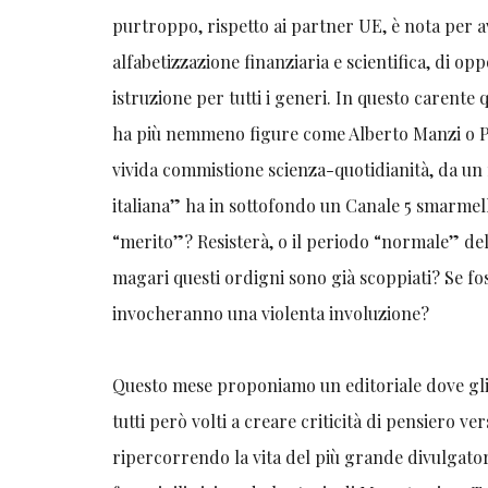
purtroppo, rispetto ai partner UE, è nota per av
alfabetizzazione finanziaria e scientifica, di op
istruzione per tutti i generi. In questo carente
ha più nemmeno figure come Alberto Manzi o Pie
vivida commistione scienza-quotidianità, da un 
italiana” ha in sottofondo un Canale 5 smarmel
“merito”? Resisterà, o il periodo “normale” de
magari questi ordigni sono già scoppiati? Se fos
invocheranno una violenta involuzione?
Questo mese proponiamo un editoriale dove gli 
tutti però volti a creare criticità di pensiero ver
ripercorrendo la vita del più grande divulgatore