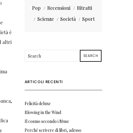
o
Pop
Recensioni
Ritratti
Scienze
Società
Sport
se
ietà è
 altri
SEARCH
tima
ARTICOLI RECENTI
banca,
Felicità deluxe
Blowing in the Wind
ifica
Il cosmo secondo i Muse
a
Perché scrivere di libri, adesso