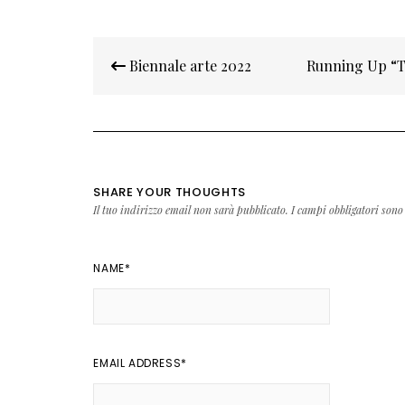
Navigazione
Biennale arte 2022
Running Up “Th
articoli
SHARE YOUR THOUGHTS
Il tuo indirizzo email non sarà pubblicato.
I campi obbligatori sono
NAME
*
EMAIL ADDRESS
*