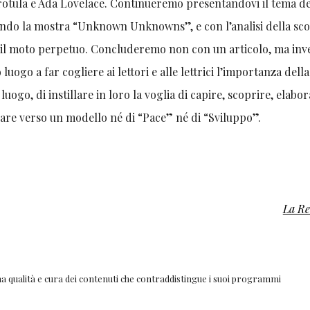
Trotula e Ada Lovelace. Continueremo presentandovi il tema de
ustrando la mostra “Unknown Unknowns”, e con l’analisi della sc
: il moto perpetuo. Concluderemo non con un articolo, ma inv
 luogo a far cogliere ai lettori e alle lettrici l’importanza della
ogo, di instillare in loro la voglia di capire, scoprire, elabor
nare verso un modello né di “Pace” né di “Sviluppo”.
La Re
ima qualità e cura dei contenuti che contraddistingue i suoi programmi