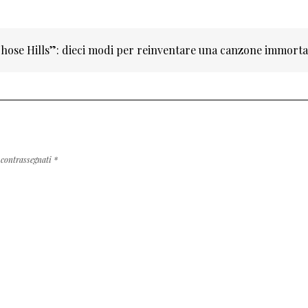
ose Hills”: dieci modi per reinventare una canzone immort
 contrassegnati
*