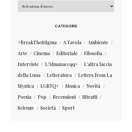
Archivi
CATEGORIE
#BreakTheStigma
A Tavola
Ambiente
Arte
Cinema
Editoriale
Filosofia
Interviste
L'Almanaccqq+
L'altra faccia
della Luna
Letteratura
Letters from La
Mystica
LGBTQ+
Musica
Novità
Poesia
Pop
Recensioni
Ritratti
Scienze
Società
Sport