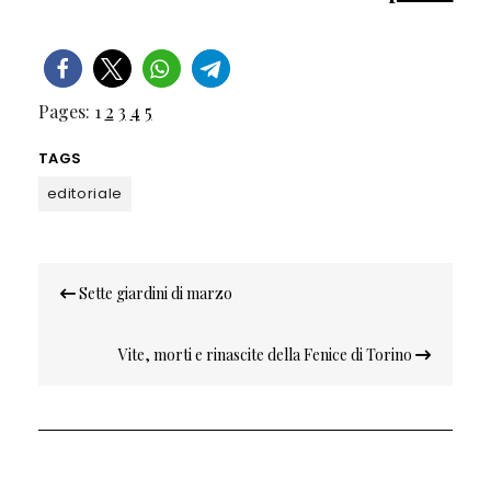
Pages:
1
2
3
4
5
TAGS
editoriale
Navigazione
Sette giardini di marzo
articoli
Vite, morti e rinascite della Fenice di Torino