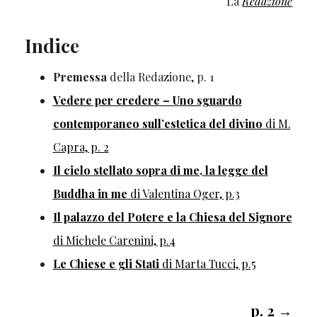
La
Redazione
Indice
Premessa
della Redazione, p. 1
Vedere per credere – Uno sguardo
contemporaneo sull’estetica del divino
di M.
Capra, p. 2
Il cielo stellato sopra di me, la legge del
Buddha in me
di Valentina Oger, p.3
Il palazzo del Potere e la Chiesa del Signore
di Michele Carenini, p.4
Le Chiese e gli Stati
di Marta Tucci, p.5
p. 2 →