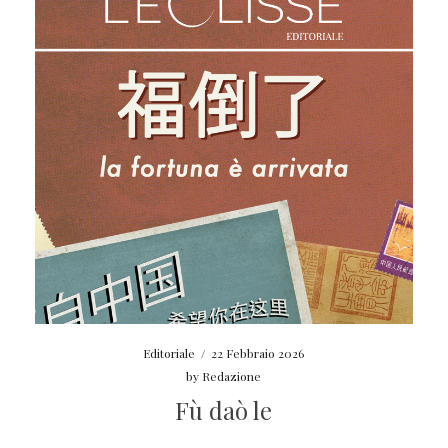
Editoriale
/
22 Febbraio 2026
by
Redazione
Fù daò le