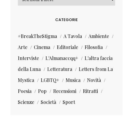
CATEGORIE
#BreakTheStigma
A Tavola
Ambiente
Arte
Cinema
Editoriale
Filosofia
Interviste
L'Almanaccqq+
L'altra faccia
della Luna
Letteratura
Letters from La
Mystica
LGBTQ+
Musica
Novità
Poesia
Pop
Recensioni
Ritratti
Scienze
Società
Sport